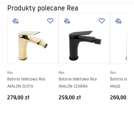
Kolor:
Złoty szczotkowany
Produkty polecane Rea
Instrukcja montażu
Rodzaj wylewki:
Ruchoma
Faucet.pdf
Materiał:
Mosiądz
Zasięg wylewki:
110
mm
Warunki gwarancji
Wysokość (mm):
160
mm
Warranty_Terms_and_Conditions_Faucets_-_5.pdf
Powłoka:
PVD
Średnica podłączenia:
3/8 cala
Pielęgnacja
Model
MY2021-9GG
Rea
Rea
Rea
Pielegnacja.pdf
Bateria bidetowa Rea
Bateria bidetowa Rea
Bateria bide
AVALON ZŁOTA
AVALON CZARNA
Miedź
279,00 zł
259,00 zł
269,00 zł