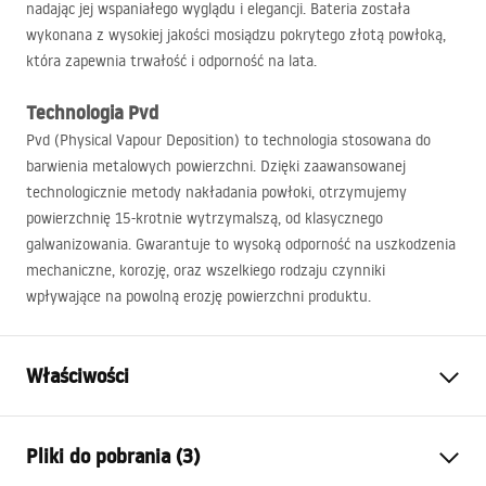
nadając jej wspaniałego wyglądu i elegancji. Bateria została
wykonana z wysokiej jakości mosiądzu pokrytego złotą powłoką,
która zapewnia trwałość i odporność na lata.
Technologia Pvd
Pvd (Physical Vapour Deposition) to technologia stosowana do
barwienia metalowych powierzchni. Dzięki zaawansowanej
technologicznie metody nakładania powłoki, otrzymujemy
powierzchnię 15-krotnie wytrzymalszą, od klasycznego
galwanizowania. Gwarantuje to wysoką odporność na uszkodzenia
mechaniczne, korozję, oraz wszelkiego rodzaju czynniki
wpływające na powolną erozję powierzchni produktu.
Właściwości
Typ baterii:
Bidetowa
Pliki do pobrania (3)
Sposób montażu:
Stojący