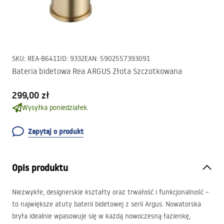
SKU
:
REA-B6411
ID
:
9332
EAN
:
5902557393091
Bateria bidetowa Rea ARGUS Złota Szczotkowana
299,00 zł
Wysyłka poniedziałek.
Zapytaj o produkt
Opis produktu
Niezwykłe, designerskie kształty oraz trwałość i funkcjonalność –
to największe atuty baterii bidetowej z serii Argus. Nowatorska
bryła idealnie wpasowuje się w każdą nowoczesną łazienkę,