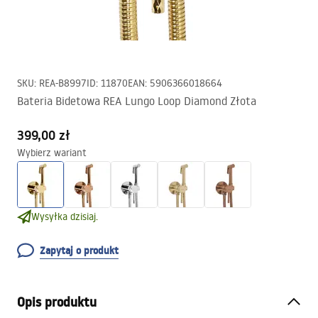
SKU
:
REA-B8997
ID
:
11870
EAN
:
5906366018664
Bateria Bidetowa REA Lungo Loop Diamond Złota
399,00 zł
Wybierz wariant
Wysyłka dzisiaj.
Zapytaj o produkt
Opis produktu