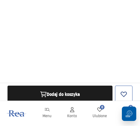
Dodaj do koszyka
0
0
Menu
Konto
Ulubione
Koszyk