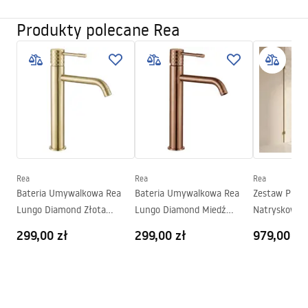
Sposób montażu:
Ścienny
Kolor:
Złoty
Produkty polecane Rea
Instrukcja montażu
Rodzaj wylewki:
Stała
Faucet.pdf
Materiał:
Mosiądz
Wysokość (mm):
110
mm
Warunki bezpieczeństwa
Powłoka:
PVD
WARUNKI BEZPIECZENSTWA BATERIE.pdf
Średnica podłączenia:
1/2 cala
Warunki gwarancji
Rea
Rea
Rea
Warranty_Terms_and_Conditions_Faucets_-_5.pdf
Bateria Umywalkowa Rea
Bateria Umywalkowa Rea
Zestaw Prys
Lungo Diamond Złota
Lungo Diamond Miedź
Natryskowy 
Pielęgnacja
Szczotkowana Wysoka
Szczotkowana Wysoka
Rea Lungo D
299,00 zł
299,00 zł
979,00 zł
Szczotkowan
Pielegnacja.pdf