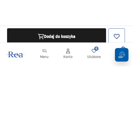
Dodaj do koszyka
0
0
Menu
Konto
Ulubione
Koszyk
Newsletter
Bądź na bieżąco z nowościami i promocjami!
Zapisz się