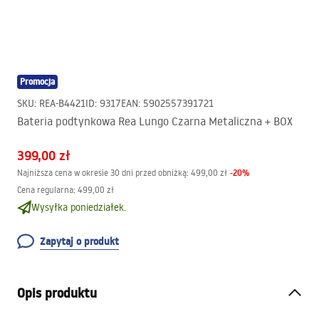
Promocja
SKU
:
REA-B4421
ID
:
9317
EAN
:
5902557391721
Bateria podtynkowa Rea Lungo Czarna Metaliczna + BOX
399,00 zł
-
20
%
Najniższa cena w okresie 30 dni przed obniżką:
499,00 zł
Cena regularna
:
499,00 zł
Wysyłka poniedziałek.
Zapytaj o produkt
Opis produktu