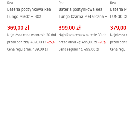
Rea
Rea
Rea
Bateria podtynkowa Rea
Bateria podtynkowa Rea
Bateria Pod
Lungo Miedź + BOX
Lungo Czarna Metaliczna +
LUNGO Czarn
Warunki gwarancji
BOX
Warranty_Terms_and_Conditions_Faucets_-_5.pdf
369,00 zł
399,00 zł
379,00 zł
Najniższa cena w okresie 30 dni
Najniższa cena w okresie 30 dni
Najniższa cena 
przed obniżką:
489,00 zł
-
25
%
przed obniżką:
499,00 zł
-
20
%
przed obniżką:
Cena regularna
:
489,00 zł
Cena regularna
:
499,00 zł
Cena regularna