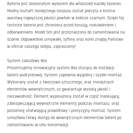
Bateria jest doskonałym wyborem dla właścicieli każdej łazienki.
Modny kształt mosiężnego korpusu został pokryty 4-krotna
warstwą najwyższej jakości powłoki w kolorze czarnym. Dzięki tej
technice bateria jest chroniona przed korozją, matowieniem i
odbarwieniami. Model ten jest przeznaczony do zamontowania na
ścianie. Odpowiednie umywalki, syfony oraz korki znajdą Państwo
w ofercie naszego sklepu, zapraszamy!
System zabudowy Box
Prezentujemy innowacyjny system Box służący do instalacji
baterii podtynkowej. System zapewnia wygodny i szybki montaż.
Wykonany został z tworzywa sztucznego, oraz mosiężnych
elementów wewnętrznych, co gwarantuje wysoką jakość i
niezawodność. Element wyposażony został w część maskującą,
zabezpieczającą wewnętrzne elementy podczas montażu, oraz
poziomicę ułatwiającą prawidłowy i precyzyjny montaż. System
umożliwia łatwy dostęp do wewnętrznych elementów baterii po
zamontowaniu w celu konserwacji.