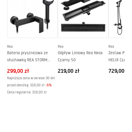
prysznicowych
Materiał profili
Aluminium
Materiał uchwytów
Mosiądz
Powłoka Easy Clean
Tak
Wykończenie profili
Czarny
Rea
Rea
Rea
Regulacja na profilach
785 - 805 mm
Bateria prysznicowa ze
Odpływ Liniowy Rea Neox
Zestaw PRYS
słuchawką REA STORM
Czarny 50
HELIX Czarny
Zestaw uszczelek w komplecie
Tak
Czarna
299,00 zł
219,00 zł
729,00 zł
Możliwość montażu bez
Tak
Najniższa cena w okresie 30 dni
brodzika
przed obniżką:
319,00 zł
-
6
%
Gwarancja
24 miesiące
Cena regularna
:
319,00 zł