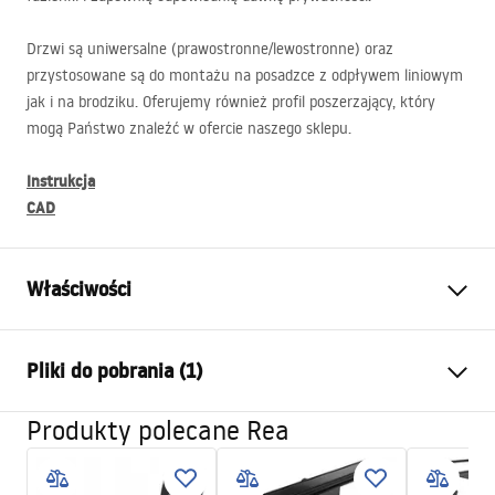
Drzwi są uniwersalne (prawostronne/lewostronne) oraz
przystosowane są do montażu na posadzce z odpływem liniowym
jak i na brodziku. Oferujemy również profil poszerzający, który
mogą Państwo znaleźć w ofercie naszego sklepu.
Instrukcja
CAD
Właściwości
Sposób otwierania drzwi
Składane
Pliki do pobrania (1)
Rozmiar drzwi
80
Kierunek drzwi
Uniwersalne
Produkty polecane Rea
Instrukcja montażu
Grubość szkła
4 mm
Instrukcja drzwi rapid fold.pdf
Wysokość drzwi
195
cm