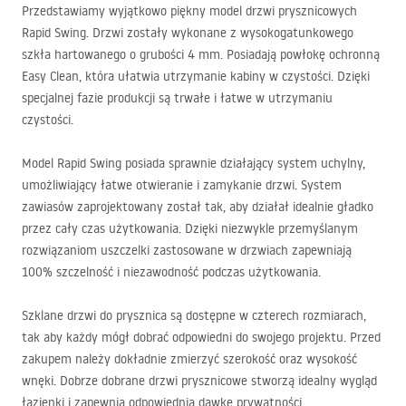
Przedstawiamy wyjątkowo piękny model drzwi prysznicowych
Rapid Swing. Drzwi zostały wykonane z wysokogatunkowego
szkła hartowanego o grubości 4 mm. Posiadają powłokę ochronną
Easy Clean, która ułatwia utrzymanie kabiny w czystości. Dzięki
specjalnej fazie produkcji są trwałe i łatwe w utrzymaniu
czystości.
Model Rapid Swing posiada sprawnie działający system uchylny,
umożliwiający łatwe otwieranie i zamykanie drzwi. System
zawiasów zaprojektowany został tak, aby działał idealnie gładko
przez cały czas użytkowania. Dzięki niezwykle przemyślanym
rozwiązaniom uszczelki zastosowane w drzwiach zapewniają
100% szczelność i niezawodność podczas użytkowania.
Szklane drzwi do prysznica są dostępne w czterech rozmiarach,
tak aby każdy mógł dobrać odpowiedni do swojego projektu. Przed
zakupem należy dokładnie zmierzyć szerokość oraz wysokość
wnęki. Dobrze dobrane drzwi prysznicowe stworzą idealny wygląd
łazienki i zapewnią odpowiednią dawkę prywatności.