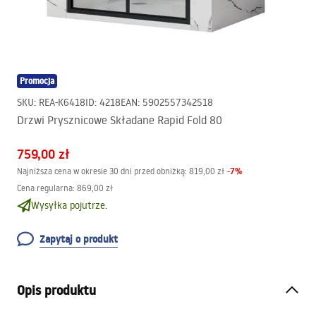
Promocja
SKU
:
REA-K6418
ID
:
4218
EAN
:
5902557342518
Drzwi Prysznicowe Składane Rapid Fold 80
759,00 zł
-
7
%
Najniższa cena w okresie 30 dni przed obniżką:
819,00 zł
Cena regularna
:
869,00 zł
Wysyłka pojutrze.
Zapytaj o produkt
Opis produktu