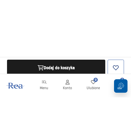
Dodaj do koszyka
0
0
Menu
Konto
Ulubione
Koszyk
Newsletter
Bądź na bieżąco z nowościami i promocjami!