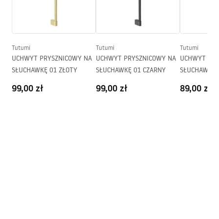
Warranty_Terms_and_Conditions_Faucets_-_5.pdf
Wylewka wannowa:
Tak, ruchoma
Regulacja ciśnienia:
Tak
Instrukcja montażu
System Anti-Calc
Tak
Tutumi
Tutumi
Tutumi
shower_set.pdf
UCHWYT PRYSZNICOWY NA
UCHWYT PRYSZNICOWY NA
UCHWYT PRY
Powłoka:
Electroplating
SŁUCHAWKĘ 01 ZŁOTY
SŁUCHAWKĘ 01 CZARNY
SŁUCHAWKĘ 
Rozstaw przyłączy:
150
mm
Pielęgnacja
99,00 zł
99,00 zł
89,00 zł
Gwarancja
24 miesiące
Pielegnacja.pdf