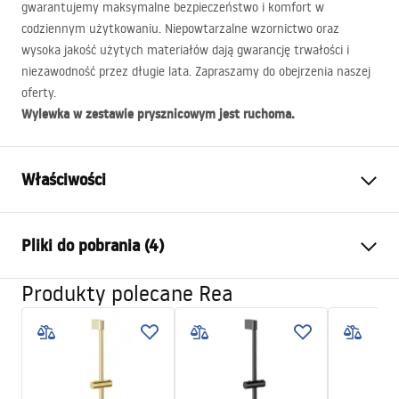
gwarantujemy maksymalne bezpieczeństwo i komfort w
codziennym użytkowaniu. Niepowtarzalne wzornictwo oraz
wysoka jakość użytych materiałów dają gwarancję trwałości i
niezawodność przez długie lata. Zapraszamy do obejrzenia naszej
oferty.
Wylewka w zestawie prysznicowym jest ruchoma.
Właściwości
Kolor:
Czarny
Pliki do pobrania (4)
Materiał:
Mosiądz, ABS
Rodzaj baterii:
Jednouchwytowa
Produkty polecane Rea
Informacje o bezpieczeństwie
Sposób montażu:
Natynkowy
Safety_Information_Shower_set.pdf
Regulacja wysokości:
Nie
Wysokość min.:
990
mm
Warunki gwarancji
Wysokość max.:
990
mm