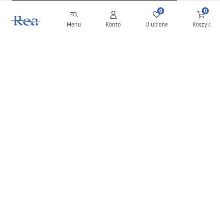
0
0
Menu
Konto
Ulubione
Koszyk
Newsletter
Bądź na bieżąco z nowościami i promocjami!
Zapisz się
Wprowadzając i zatwierdzając swoje dane wyrażasz zgodę na
otrzymywanie newslettera na zasadach określonych w
Regulaminie
.