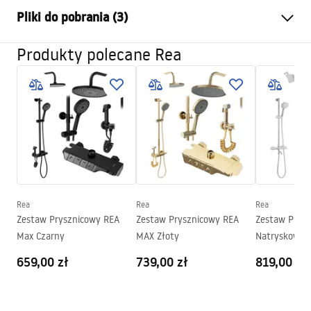
Wymiar (drzwi x ścianka)
90x90
Pliki do pobrania (3)
Kolor
Czarny
Typ kabiny
Narożna
Produkty polecane Rea
shower manual
Szkło
Transparentne 6mm
shower manual.pdf
Sposób otwierania
Uchylny
Wysokość (mm)
1950
mm
Karta produktu
Strona
Obustronna
KABINA PRYSZNICOWA FARGO BLACK.pdf
Gwarancja
24 miesiące
Powłoka Easy Clean
Tak, po wewnętrznej stronie
Instrukcja montażu
szyby
Rea
Rea
Rea
Instrukcja Kabina Fargo PL.pdf
Zestaw Prysznicowy REA
Zestaw Prysznicowy REA
Zestaw Prys
Max Czarny
MAX Złoty
Natryskowy 
Rea Lungo C
659,00 zł
739,00 zł
819,00 zł