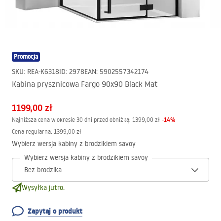
Promocja
SKU
:
REA-K6318
ID
:
2978
EAN
:
5902557342174
Kabina prysznicowa Fargo 90x90 Black Mat
1199,00 zł
-
14
%
Najniższa cena w okresie 30 dni przed obniżką:
1399,00 zł
Cena regularna
:
1399,00 zł
Wybierz wersja kabiny z brodzikiem savoy
Wybierz wersja kabiny z brodzikiem savoy
Wysyłka jutro.
Zapytaj o produkt