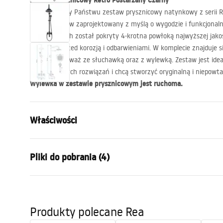
Zestaw Prysznicowy Retro Postarzany Czarny
Prezentujemy Państwu zestaw prysznicowy natynkowy z serii R
Jest to zestaw zaprojektowany z myślą o wygodzie i funkcjonal
prysznicowych został pokryty 4-krotna powłoką najwyższej jakości
chroniona przed korozją i odbarwieniami. W komplecie znajduje si
elementami, waż ze słuchawką oraz z wylewką. Zestaw jest ideal
nietuzinkowych rozwiązań i chcą stworzyć oryginalną i niepowt
Wylewka w zestawie prysznicowym jest ruchoma.
Właściwości
Kolor:
Czarny
Pliki do pobrania (4)
Materiał:
Mosiądz, AB
Rodzaj baterii:
Dwuuchwyt
Informacje o
Sposób montażu:
Natynkowy
Warun
bezpieczeństwie
Produkty polecane Rea
Warra
Regulacja wysokości:
Tak
Safety_Information_Shower_set.p
Faucet