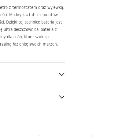
etro z termostatem oraz wylewką.
ności. Modny kształt elementów
. Dzięki tej technice bateria jest
ę ultra deszczownica, bateria z
ny dla osób, które szukają
arzalną łazienkę swoich marzeń.
S
owa
ki gwarancji
nty_Terms_and_Conditions_
s_-_5.pdf