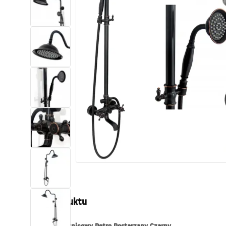
Toalety, ubikacje
Umywalki
Wanny i parawany
Baterie
Natryski
Kuchnia
Akcesoria i meble łazienkowe
Opis produktu