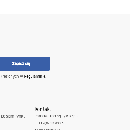
Zapisz się
określonych w
Regulaminie
.
Kontakt
 polskim rynku
Podlasiak Andrzej Cylwik sp. k.
ul. Przędzalniana 60
15-688 Białystok