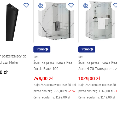
ma
gnacja
nacja.pdf
ng
Promocja
Promocja
r poszerzający do
Rea
Rea
 drzwi Molier
Ścianka prysznicowa Rea
Ścianka prysznicowa Rea
Cortis Black 100
Aero N 70 Transparent z
0 zł
półką i wieszakiem Evo
749,00 zł
1029,00 zł
Najniższa cena w okresie 30 dni
Najniższa cena w okresie 30 
przed obniżką:
999,00 zł
-
25
%
przed obniżką:
1149,00 zł
-
Cena regularna
:
1199,00 zł
Cena regularna
:
1149,00 zł