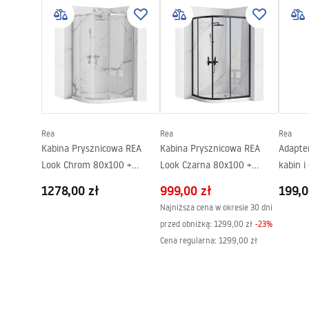
Wysokość min.:
1080
mm
df
Wysokość max.:
1500
mm
Wylewka wannowa:
Tak, rucho
Instrukcja montażu
Pielę
shower_set.pdf
Pieleg
Regulacja ciśnienia:
Tak
System Anti-Calc
Tak
Powłoka:
Electroplati
Rea
Rea
Rea
Rozstaw przyłączy:
150
mm
Kabina Prysznicowa REA
Kabina Prysznicowa REA
Adapte
Gwarancja
24 miesiące
Look Chrom 80x100 +
Look Czarna 80x100 +
kabin i
brodzik Look Biały
brodzik Look Biały
1278,00 zł
999,00 zł
199,0
Najniższa cena w okresie 30 dni
przed obniżką:
1299,00 zł
-
23
%
Cena regularna
:
1299,00 zł