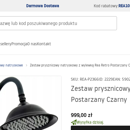
Darmowa Dostawa
REA10
Kod rabatowy:
sellery
Promocja
O nas
Kontakt
awy natryskowe
Zestaw prysznicowy natryskowy z wylewką Rea Retro Postarzany 
SKU
:
REA-P2366
ID
:
2229
EAN
:
590
Zestaw prysznicowy
Postarzany Czarny
999,00 zł
Wysyłka dzisiaj.