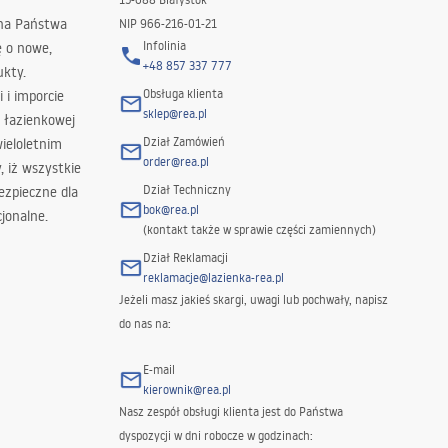
 na Państwa
NIP 966-216-01-21
Infolinia
ę o nowe,
+48 857 337 777
ukty.
Obsługa klienta
i i imporcie
sklep@rea.pl
 łazienkowej
Dział Zamówień
wieloletnim
order@rea.pl
 iż wszystkie
Dział Techniczny
ezpieczne dla
bok@rea.pl
jonalne.
(kontakt także w sprawie części zamiennych)
Dział Reklamacji
reklamacje@lazienka-rea.pl
Jeżeli masz jakieś skargi, uwagi lub pochwały, napisz
do nas na:
E-mail
kierownik@rea.pl
Nasz zespół obsługi klienta jest do Państwa
dyspozycji w dni robocze w godzinach: