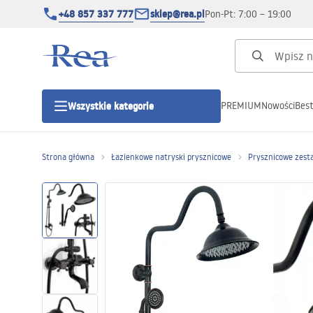
+48 857 337 777
sklep@rea.pl
Pon-Pt: 7:00 – 19:00
PREMIUM
Nowości
Best
Wszystkie kategorie
Kategorie produktowe
Strona główna
Łazienkowe natryski prysznicowe
Prysznicowe zest
Kabiny prysznicowe
Drzwi prysznicowe
Brodziki prysznicowe
Odpływy liniowe