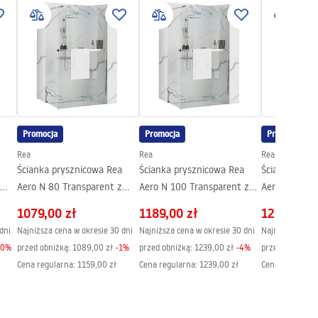
Promocja
Promocja
Promocja
Rea
Rea
Rea
Ścianka prysznicowa Rea
Ścianka prysznicowa Rea
Ścianka prys
Aero N 80 Transparent z
Aero N 100 Transparent z
Aero N 110 T
półką i wieszakiem Evo
półką i wieszakiem Evo
półką i wies
1079,00 zł
1189,00 zł
1229,00 z
dni
Najniższa cena w okresie 30 dni
Najniższa cena w okresie 30 dni
Najniższa cena 
10
%
przed obniżką:
1089,00 zł
-
1
%
przed obniżką:
1239,00 zł
-
4
%
przed obniżką:
Cena regularna
:
1159,00 zł
Cena regularna
:
1239,00 zł
Cena regularna