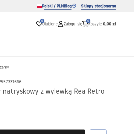
Polski / PLN
Blog
Sklepy stacjonarne
0
0
0,00 zł
Ulubione
Zaloguj się
Koszyk
:
Czarny
2557331666
 natryskowy z wylewką Rea Retro