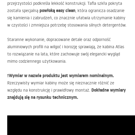
przejrzystości podkreśla lekkość konstrukcji. Tafla szkła pokryta
powłoką easy clean
została specjalną
, która ogranicza osadzanie
się kamienia i zabrudzeń, co znacznie ułatwia utrzymanie kabiny
w czystości i zmniejsza potrzebę stosowania silnych detergentów.
Staranne wykonanie, dopracowane detale oraz odporność
aluminiowych profili na wilgoć i korozję sprawiają, że kabina Atlas
to rozwiązanie na lata, które zachowuje swój elegancki wygląd
mimo codziennego użytkowania.
Wymiar w nazwie produktu jest wymiarem nominalnym.
❗
Rzeczywisty wymiar kabiny może się nieznacznie różnić ze
Dokładne wymiary
względu na konstrukcję i prawidłowy montaż.
znajdują się na rysunku technicznym.