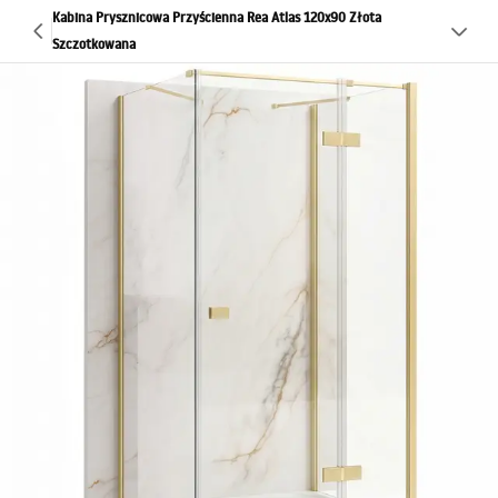
Kabina Prysznicowa Przyścienna Rea Atlas 120x90 Złota
Szczotkowana