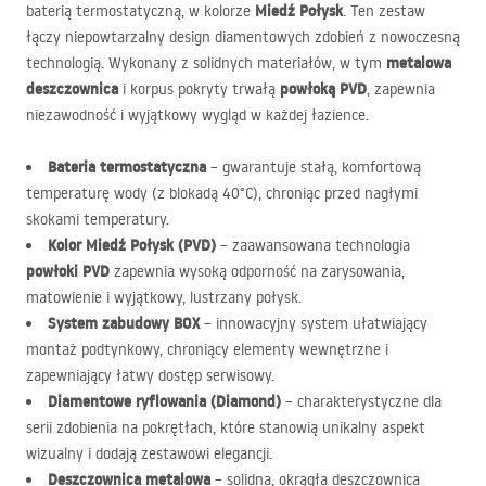
Miedź Połysk
baterią termostatyczną, w kolorze
. Ten zestaw
łączy niepowtarzalny design diamentowych zdobień z nowoczesną
metalowa
technologią. Wykonany z solidnych materiałów, w tym
deszczownica
powłoką
PVD
i korpus pokryty trwałą
, zapewnia
niezawodność i wyjątkowy wygląd w każdej łazience.
Bateria termostatyczna
– gwarantuje stałą, komfortową
temperaturę wody (z blokadą 40°C), chroniąc przed nagłymi
skokami temperatury.
Kolor Miedź Połysk (
PVD
)
– zaawansowana technologia
powłoki
PVD
zapewnia wysoką odporność na zarysowania,
matowienie i wyjątkowy, lustrzany połysk.
System zabudowy
BOX
– innowacyjny system ułatwiający
montaż podtynkowy, chroniący elementy wewnętrzne i
zapewniający łatwy dostęp serwisowy.
Diamentowe ryflowania (Diamond)
– charakterystyczne dla
serii zdobienia na pokrętłach, które stanowią unikalny aspekt
wizualny i dodają zestawowi elegancji.
Deszczownica metalowa
– solidna, okrągła deszczownica