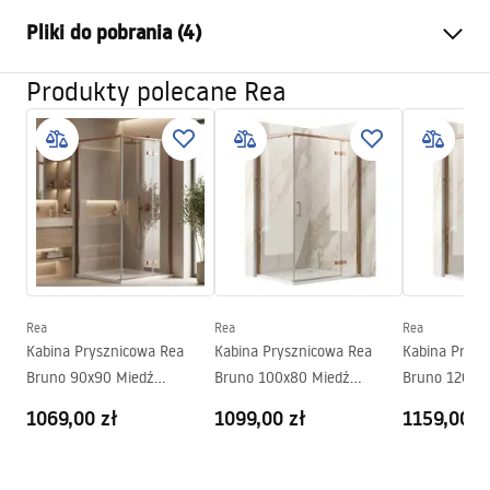
Kolor:
Miedź
Pliki do pobrania (4)
Materiał:
Stal Nierdzewna, Mosiądz
Rodzaj baterii:
Termostatyczna
Produkty polecane Rea
Informacje o bezpieczeństwie
Sposób montażu:
Podtynkowy
Safety_Information_Shower_set.pdf
Regulacja wysokości:
Tak
Wylewka wannowa:
Nie
Warunki gwarancji
Regulacja ciśnienia:
Nie
Warranty_Terms_and_Conditions_Faucets_-_5.pdf
System Anti-Calc
Tak
Powłoka:
PVD
Instrukcja montażu
Gwarancja
24 miesiące
Rea
Rea
Rea
shower_set.pdf
Kabina Prysznicowa Rea
Kabina Prysznicowa Rea
Kabina Prysz
Bruno 90x90 Miedź
Bruno 100x80 Miedź
Bruno 120x9
Pielęgnacja
Szczotkowana
Szczotkowana
Szczotkowan
1069,00 zł
1099,00 zł
1159,00 z
Pielegnacja.pdf