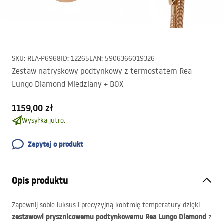
SKU
:
REA-P6968
ID
:
12265
EAN
:
5906366019326
Zestaw natryskowy podtynkowy z termostatem Rea
Lungo Diamond Miedziany + BOX
1159,00 zł
Wysyłka jutro.
Zapytaj o produkt
Opis produktu
Zapewnij sobie luksus i precyzyjną kontrolę temperatury dzięki
zestawowi prysznicowemu podtynkowemu Rea Lungo Diamond
z