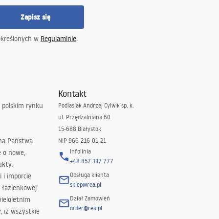
Zapisz się
określonych w
Regulaminie
.
Kontakt
 polskim rynku
Podlasiak Andrzej Cylwik sp. k.
ul. Przędzalniana 60
15-688 Białystok
 na Państwa
NIP 966-216-01-21
Infolinia
ę o nowe,
+48 857 337 777
ukty.
Obsługa klienta
i i imporcie
sklep@rea.pl
 łazienkowej
Dział Zamówień
wieloletnim
order@rea.pl
 iż wszystkie