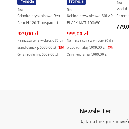
Promocja
Promocja
Rea
Rozstaw przyłączy:
150
mm
Moduł 
Rea
Rea
Model
JS-H7023B
Ścianka prysznicowa Rea
Kabina prysznicowa SOLAR
Chrom
Gwarancja
24 miesiące
Aero N 120 Transparent
BLACK MAT 100x80
779,0
929,00 zł
999,00 zł
Najniższa cena w okresie 30 dni
Najniższa cena w okresie 30 dni
przed obniżką:
1069,00 zł
-
13
%
przed obniżką:
1089,00 zł
-
8
%
Cena regularna
:
1069,00 zł
Cena regularna
:
1089,00 zł
Newsletter
Bądź na bieżąco z nowoś