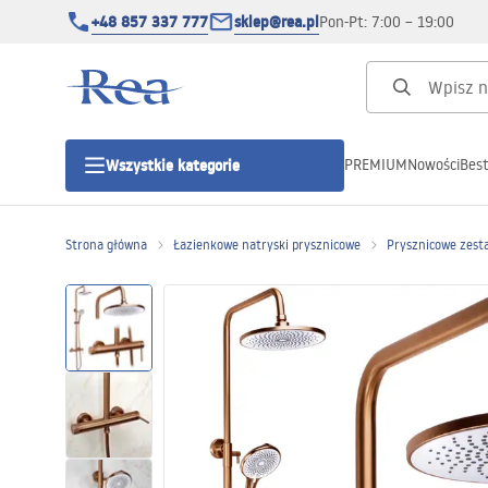
+48 857 337 777
sklep@rea.pl
Pon-Pt: 7:00 – 19:00
PREMIUM
Nowości
Best
Wszystkie kategorie
Kategorie produktowe
Strona główna
Łazienkowe natryski prysznicowe
Prysznicowe zest
Kabiny prysznicowe
Drzwi prysznicowe
Brodziki prysznicowe
Odpływy liniowe