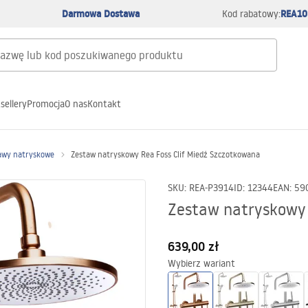
Darmowa Dostawa
REA10
Kod rabatowy:
sellery
Promocja
O nas
Kontakt
awy natryskowe
Zestaw natryskowy Rea Foss Clif Miedź Szczotkowana
SKU
:
REA-P3914
ID
:
12344
EAN
:
59
Zestaw natryskowy 
639,00 zł
Wybierz wariant