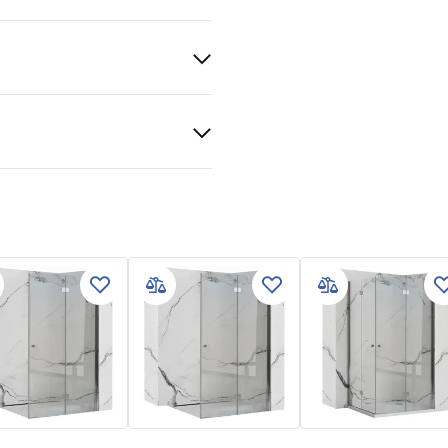
otkowana
S
ytowa
ki gwarancji
nty_Terms_and_Conditions_
s_-_5.pdf
gnacja
nacja.pdf