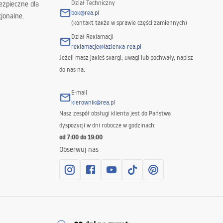
Dział Techniczny
ezpieczne dla
bok@rea.pl
jonalne.
(kontakt także w sprawie części zamiennych)
Dział Reklamacji
reklamacje@lazienka-rea.pl
Jeżeli masz jakieś skargi, uwagi lub pochwały, napisz
do nas na:
E-mail
kierownik@rea.pl
Nasz zespół obsługi klienta jest do Państwa
dyspozycji w dni robocze w godzinach:
od 7:00 do 19:00
Obserwuj nas