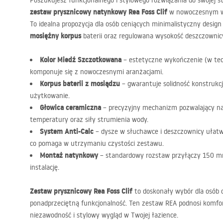
Poszukujesz funkcjonalnego i stylowego rozwiązania do swojej s
zestaw prysznicowy natynkowy Rea Foss Clif
w nowoczesnym 
To idealna propozycja dla osób ceniących minimalistyczny design 
mosiężny korpus
baterii oraz regulowana wysokość deszczownic
Kolor Miedź Szczotkowana
– estetyczne wykończenie (w tec
komponuje się z nowoczesnymi aranżacjami.
Korpus baterii z mosiądzu
– gwarantuje solidność konstrukcj
użytkowanie.
Głowica ceramiczna
– precyzyjny mechanizm pozwalający na
temperatury oraz siły strumienia wody.
System Anti-Calc
– dysze w słuchawce i deszczownicy ułatw
co pomaga w utrzymaniu czystości zestawu.
Montaż natynkowy
– standardowy rozstaw przyłączy 150 m
instalację.
Zestaw prysznicowy Rea Foss Clif
to doskonały wybór dla osób 
ponadprzeciętną funkcjonalność. Ten zestaw
REA
podnosi komfort
niezawodność i stylowy wygląd w Twojej łazience.