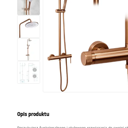
Toalety, ubikacje
Umywalki
Wanny i parawany
Baterie
Natryski
Kuchnia
Akcesoria i meble łazienkowe
Opis produktu