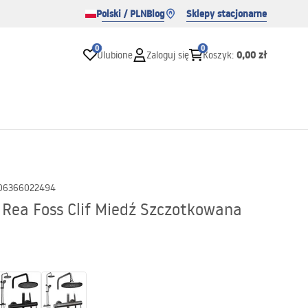
Polski / PLN
Blog
Sklepy stacjonarne
0
0
0,00 zł
Ulubione
Zaloguj się
Koszyk
:
06366022494
Rea Foss Clif Miedź Szczotkowana