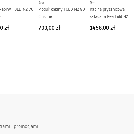
Rea
Rea
kabiny FOLD N2 70
Moduł kabiny FOLD N2 80
Kabina prysznicowa
RG
e
Chrome
składana Rea Fold N2
Modułowa Chrome
0 zł
790,00 zł
1458,00 zł
ciami i promocjami!