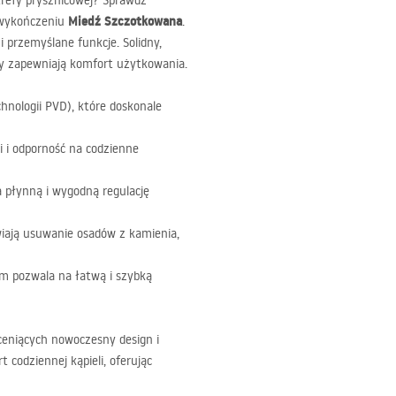
trefy prysznicowej? Sprawdź
Miedź Szczotkowana
wykończeniu
.
i przemyślane funkcje. Solidny,
y zapewniają komfort użytkowania.
hnologii
PVD
), które doskonale
i i odporność na codzienne
 płynną i wygodną regulację
iają usuwanie osadów z kamienia,
m pozwala na łatwą i szybką
ceniących nowoczesny design i
 codziennej kąpieli, oferując