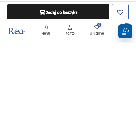
Dodaj do koszyka
0
0
Menu
Konto
Ulubione
Koszyk
Newsletter
Bądź na bieżąco z nowościami i promocjami!
Zapisz się
Wprowadzając i zatwierdzając swoje dane wyrażasz zgodę na
otrzymywanie newslettera na zasadach określonych w