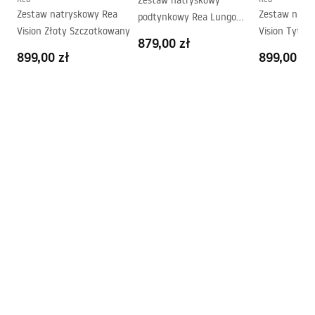
Zestaw natryskowy
Zestaw natryskowy Rea
Zestaw natr
podtynkowy Rea Lungo
Powłoka Easy Clean
Nie
Vision Złoty Szczotkowany
Vision Tytan
Instrukcja montażu brodzika
Diamond Złoto
879,00 zł
Szczotkowane + BOX
Instrukcja_montazu.pdf
899,00 zł
899,00 zł
Instrukcja montażu
Instrukcja montażu kabiny City PL.pdf