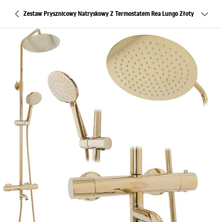
Zestaw Prysznicowy Natryskowy Z Termostatem Rea Lungo Złoty