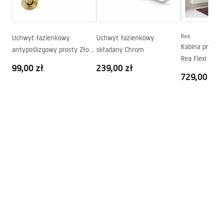
Wylewka wannowa:
Tak, ruchoma
Regulacja ciśnienia:
Tak
Instrukcja montażu
System Anti-Calc
Tak
Rea
Uchwyt łazienkowy
shower_set.pdf
Uchwyt łazienkowy
Kabina prysz
antypoślizgowy prosty Złoty
składany Chrom
Powłoka:
PVD
Rea Flexi Tra
Szczotkowany
Rozstaw przyłączy:
150
mm
99,00 zł
239,00 zł
Pielęgnacja
Brush Gold 9
729,00 zł
Gwarancja
24 miesiące
Pielegnacja.pdf