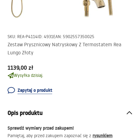
SKU
:
REA-P4114
ID
:
4931
EAN
:
5902557350025
Zestaw Prysznicowy Natryskowy Z Termostatem Rea
Lungo Złoty
1139,00 zł
Wysyłka dzisiaj.
Zapytaj o produkt
Opis produktu
Sprawdź wymiary przed zakupem!
rysunkiem
Pamiętaj, aby przed zakupem zapoznać się z