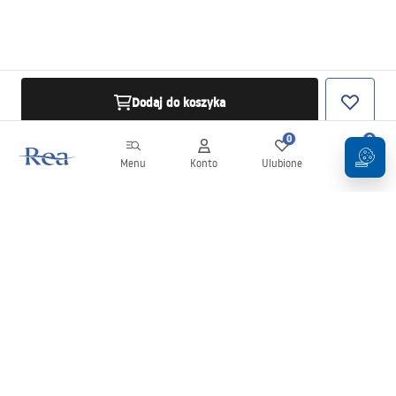
Dodaj do koszyka
0
0
Menu
Konto
Ulubione
Koszyk
Newsletter
Bądź na bieżąco z nowościami i promocjami!
Zapisz się