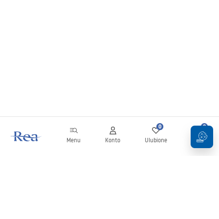
0
0
Menu
Konto
Ulubione
Koszyk
Newsletter
Bądź na bieżąco z nowościami i promocjami!