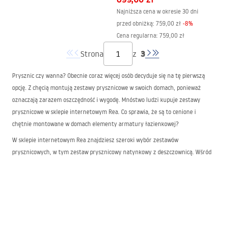
Najniższa cena w okresie 30 dni
przed obniżką:
759,00 zł
-
8
%
Cena regularna
:
759,00 zł
3
Strona
z
Prysznic czy wanna? Obecnie coraz więcej osób decyduje się na tę pierwszą
opcję. Z chęcią montują zestawy prysznicowe w swoich domach, ponieważ
oznaczają zarazem oszczędność i wygodę. Mnóstwo ludzi kupuje zestawy
prysznicowe w sklepie internetowym Rea. Co sprawia, że są to cenione i
chętnie montowane w domach elementy armatury łazienkowej?
W sklepie internetowym Rea znajdziesz szeroki wybór zestawów
prysznicowych, w tym zestaw prysznicowy natynkowy z deszczownicą. Wśród
nich można znaleźć uniwersalne modele, które wpasują się w niemal każdą
łazienkę i jej aranżację. Dostępne są zarówno czarne, złote, jak i srebrne
zestawy prysznicowe o różnych formach i kształtach. Wystarczy dopasować
je do swoich preferencji i potrzeb.
Dlatego dopasowanie armatury łazienkowej do tej przestrzeni nie stanowi