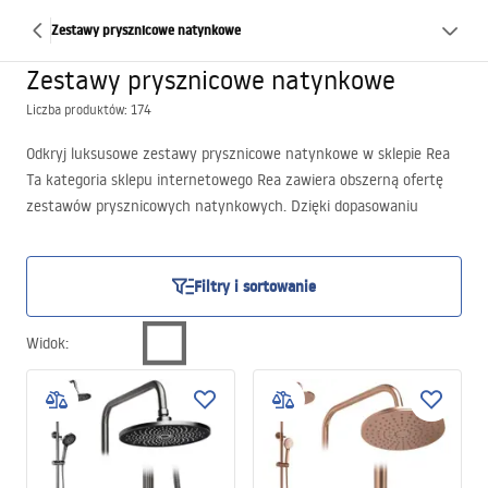
Zestawy prysznicowe natynkowe
Zestawy prysznicowe natynkowe
Liczba produktów: 174
Odkryj luksusowe zestawy prysznicowe natynkowe w sklepie Rea
Ta kategoria sklepu internetowego Rea zawiera obszerną ofertę
zestawów prysznicowych natynkowych. Dzięki dopasowaniu
jednego z nich do swoich potrzeb można stworzyć w swoim domu
prysznic swoich marzeń. Zestaw prysznicowy natynkowy, który
jest jednocześnie estetyczny, funkcjonalny i niezawodny? Można
Filtry i sortowanie
znaleźć takich mnóstwo w różnych stylach, kolorach i z
dodatkowymi funkcjami w tej kategorii sklepu internetowego Rea!
Widok
:
Nowoczesny i stylowy design zestawu natynkowego
prysznicowego od Rea