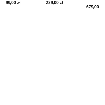
Rozstaw przyłączy:
150
mm
99,00 zł
239,00 zł
Pielęgnacja
679,00 zł
Gwarancja
24 miesiące
Pielegnacja.pdf