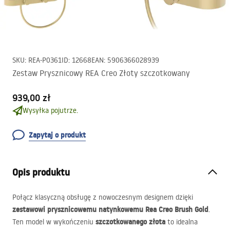
SKU
:
REA-P0361
ID
:
12668
EAN
:
5906366028939
Zestaw Prysznicowy REA Creo Złoty szczotkowany
939,00 zł
Wysyłka pojutrze.
Zapytaj o produkt
Opis produktu
Połącz klasyczną obsługę z nowoczesnym designem dzięki
zestawowi prysznicowemu natynkowemu Rea Creo Brush Gold
.
szczotkowanego złota
Ten model w wykończeniu
to idealna