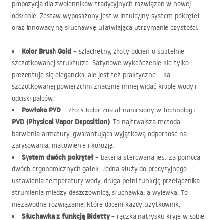
propozycja dla zwolenników tradycyjnych rozwiązań w nowej
odsłonie. Zestaw wyposażony jest w intuicyjny system pokręteł
oraz innowacyjną słuchawkę ułatwiającą utrzymanie czystości.
Kolor Brush Gold
– szlachetny, złoty odcień o subtelnie
szczotkowanej strukturze. Satynowe wykończenie nie tylko
prezentuje się elegancko, ale jest też praktyczne – na
szczotkowanej powierzchni znacznie mniej widać krople wody i
odciski palców.
Powłoka
PVD
– złoty kolor został naniesiony w technologii
PVD
(Physical Vapor Deposition)
. To najtrwalsza metoda
barwienia armatury, gwarantująca wyjątkową odporność na
zarysowania, matowienie i korozję.
System dwóch pokręteł
– bateria sterowana jest za pomocą
dwóch ergonomicznych gałek. Jedna służy do precyzyjnego
ustawienia temperatury wody, druga pełni funkcję przełącznika
strumienia między deszczownicą, słuchawką, a wylewką. To
niezawodne rozwiązanie, które doceni każdy użytkownik.
Słuchawka z funkcją Bidetty
– rączka natrysku kryje w sobie