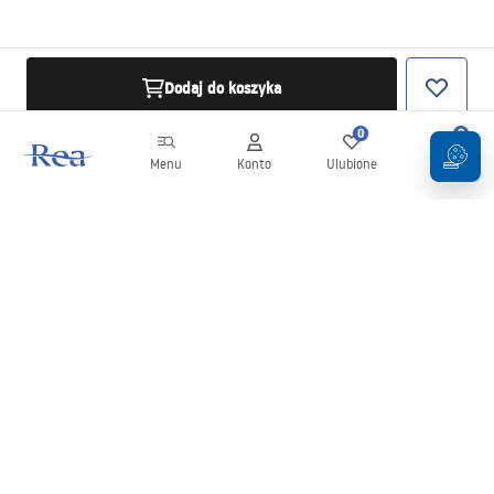
Dodaj do koszyka
0
0
Menu
Konto
Ulubione
Koszyk
Newsletter
Bądź na bieżąco z nowościami i promocjami!
Zapisz się
Wprowadzając i zatwierdzając swoje dane wyrażasz zgodę na