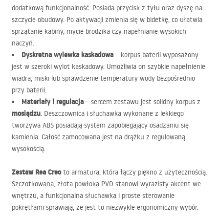
dodatkową funkcjonalność. Posiada przycisk z tyłu oraz dyszę na
szczycie obudowy. Po aktywacji zmienia się w bidetkę, co ułatwia
sprzątanie kabiny, mycie brodzika czy napełnianie wysokich
naczyń.
Dyskretna wylewka kaskadowa
– korpus baterii wyposażony
jest w szeroki wylot kaskadowy. Umożliwia on szybkie napełnienie
wiadra, miski lub sprawdzenie temperatury wody bezpośrednio
przy baterii.
Materiały i regulacja
– sercem zestawu jest solidny korpus z
mosiądzu
. Deszczownica i słuchawka wykonane z lekkiego
tworzywa
ABS
posiadają system zapobiegający osadzaniu się
kamienia. Całość zamocowana jest na drążku z regulowaną
wysokością.
Zestaw Rea Creo
to armatura, która łączy piękno z użytecznością.
Szczotkowana, złota powłoka
PVD
stanowi wyrazisty akcent we
wnętrzu, a funkcjonalna słuchawka i proste sterowanie
pokrętłami sprawiają, że jest to niezwykle ergonomiczny wybór.