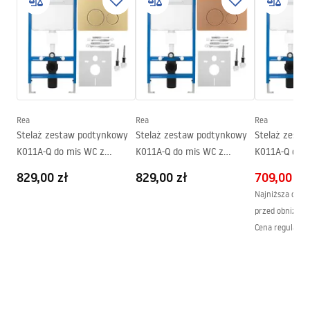
Materiał:
Ceramika sanitarna
Długość:
495
mm
Instrukcja montażu video
Szerokość (mm):
370
mm
instrukcja-montażu-misy-wc-video.mp4
Wysokość (mm):
355
mm
Rozstaw śrub montażowych:
180
mm
Plik CAD
Deska w zestawie:
Tak, w kolorze misy WC
Rea
Rea
Rea
WC_CARLO_MINI_RIMLESS.dwg
Stelaż zestaw podtynkowy
Stelaż zestaw podtynkowy
Stelaż zest
K011A-Q do mis WC z
K011A-Q do mis WC z
K011A-Q do 
Instrukcja montażu
przyciskiem I Złoty
przyciskiem I Miedź
przyciskiem 
829,00 zł
829,00 zł
709,00 zł
Szczotkowany
Szczotkowana
WC.pdf
Najniższa cena 
przed obniżką:
Cena regularna