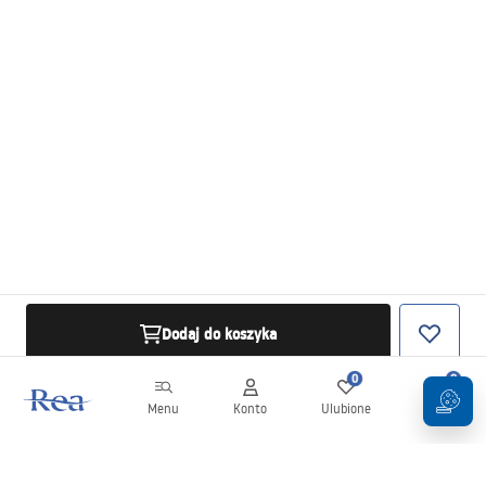
Dodaj do koszyka
0
0
Menu
Konto
Ulubione
Koszyk