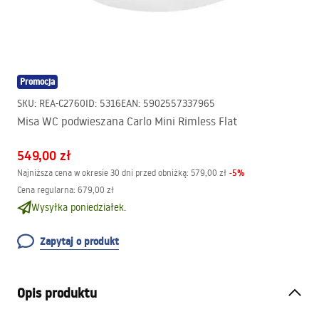
Promocja
SKU
:
REA-C2760
ID
:
5316
EAN
:
5902557337965
Misa WC podwieszana Carlo Mini Rimless Flat
549,00 zł
-
5
%
Najniższa cena w okresie 30 dni przed obniżką:
579,00 zł
Cena regularna
:
679,00 zł
Wysyłka poniedziałek.
Zapytaj o produkt
Opis produktu