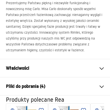
Prezentujemy Państwu piękną i niezwykle funkcjonalną i
nowoczesną misę Carlo. Misa Carlo doskonały sposób wypełni
Państwa przestrzeń łazienkową zachowując nienaganny wygląd i
estetykę wnętrza. Został wykonany z wysokiej jakości ceramiki
sanitarnej. Dzięki specjalnej fazie produkcji jest trwały i łatwy w
utrzymaniu czystości. Innowacyjny system Rimles, którego
użyliśmy przy produkcji naszych mis WC jest odpowiedzią na
wszystkie Państwa dotychczasowe problemy związane z
utrzymaniem higieny, czystości i estetyki w łazience.
Właściwości
Sposób montażu:
Wiszący
Pliki do pobrania (4)
System spłukiwania:
Rimless (bezkołnierzowy)
Kolor:
Biały
Produkty polecane Rea
Atest higieniczny
Wykończenie:
Połysk
ATEST-higieniczny.pdf