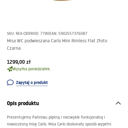
SKU
:
REA-C8990
ID
:
7780
EAN
:
5902557376087
Misa WC podwieszana Carlo Mini Rimless Flat Złoto
Czarna
1299,00 zł
Wysyłka poniedziałek.
Zapytaj o produkt
Opis produktu
Prezentujemy Państwu piękną i niezwykle funkcjonalną i
nowoczesną misę Carlo. Misa Carlo doskonały sposób wypełni