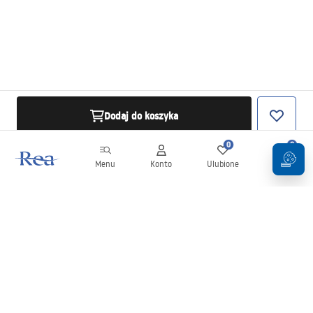
Dodaj do koszyka
0
0
Menu
Konto
Ulubione
Koszyk
Newsletter
Bądź na bieżąco z nowościami i promocjami!