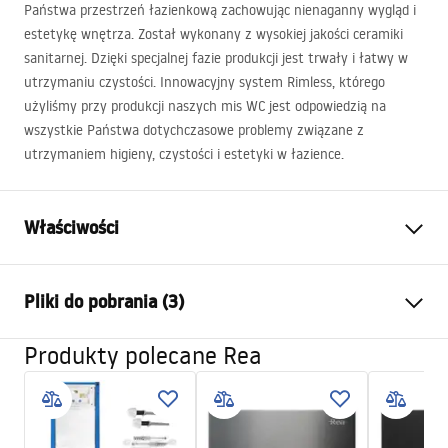
Państwa przestrzeń łazienkową zachowując nienaganny wygląd i
estetykę wnętrza. Został wykonany z wysokiej jakości ceramiki
sanitarnej. Dzięki specjalnej fazie produkcji jest trwały i łatwy w
utrzymaniu czystości. Innowacyjny system Rimless, którego
użyliśmy przy produkcji naszych mis WC jest odpowiedzią na
wszystkie Państwa dotychczasowe problemy związane z
utrzymaniem higieny, czystości i estetyki w łazience.
Właściwości
Sposób montażu:
Wiszący
Pliki do pobrania (3)
System spłukiwania:
Rimless (bezkołnierzowy)
Kolor:
Czarny/Złoty
Produkty polecane Rea
Atest higieniczny
Wykończenie:
Połysk
ATEST-higieniczny.pdf
Materiał:
Ceramika sanitarna
Długość:
495
mm