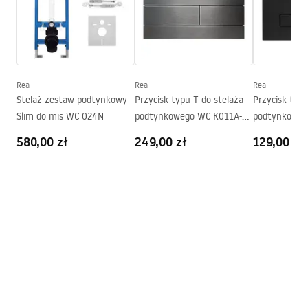
Instrukcja montażu video
Szerokość (mm):
370
mm
instrukcja-montażu-misy-wc-video.mp4
Wysokość (mm):
355
mm
Rozstaw śrub montażowych:
180
mm
Instrukcja montażu
Deska w zestawie:
Tak, czarna
Rea
Rea
Rea
WC.pdf
Stelaż zestaw podtynkowy
Przycisk typu T do stelaża
Przycisk typ
Slim do mis WC 024N
podtynkowego WC K011A-Q i
podtynkoweg
Slim 024N Tytan
Slim 024N Cz
580,00 zł
249,00 zł
129,00 zł