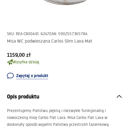
SKU
:
REA-C8004
ID
:
6247
EAN
:
5902557365784
Misa WC podwieszana Carlos Slim Lava Mat
1159,00 zł
Wysyłka dzisiaj.
Zapytaj o produkt
Opis produktu
Prezentujemy Państwu piękną i niezwykle funkcjonalną i
nowoczesną misę Carlos Flat Lava. Misa Carlos Flat Lava w
doskonały sposób wypełni Państwa przestrzeń łazienkową