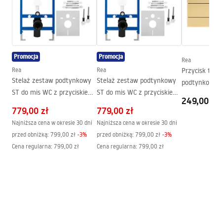
Instrukcja montażu video
Szerokość (mm):
370
mm
instrukcja-montażu-misy-wc-video.mp4
Wysokość (mm):
355
mm
Rozstaw śrub montażowych:
180
mm
Karta produktu
Promocja
Promocja
Deska w zestawie:
Tak, w kolorze misy WC
Rea
Misa WC CARLOS LAVA MATT.pdf
Rea
Rea
Przycisk typu
Stelaż zestaw podtynkowy
Stelaż zestaw podtynkowy
podtynkowego WC K
ST do mis WC z przyciskiem
ST do mis WC z przyciskiem
Instrukcja montażu
Slim 024N Zł
249,00 zł
F Black
H Black
Szczotkowan
WC.pdf
779,00 zł
779,00 zł
Najniższa cena w okresie 30 dni
Najniższa cena w okresie 30 dni
przed obniżką:
799,00 zł
-
3
%
przed obniżką:
799,00 zł
-
3
%
Deklaracja Właściwości Użytkowych
Cena regularna
:
799,00 zł
Cena regularna
:
799,00 zł
CARLOS GRANIT MATT, GRANIT SHINY, LAVA MATT, LAVA
SHINY Deklaracja.pdf