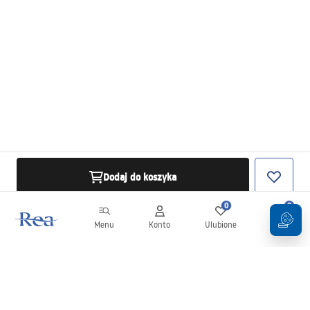
Dodaj do koszyka
0
0
Menu
Konto
Ulubione
Koszyk
Newsletter
Bądź na bieżąco z nowościami i promocjami!