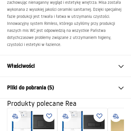
zachowując nienaganny wygląd i estetykę wnętrza. Misa została
wykonana z wysokiej jakości ceramiki sanitarnej. Dzięki specjalnej
fazie produkcji jest trwała i łatwa w utrzymaniu czystości.
Innowacyjny system Rimless, którego użyliśmy przy produkcji
naszych mis WC jest odpowiedzią na wszystkie Państwa
dotychczasowe problemy związane z utrzymaniem higieny,
czystości i estetyki w łazience.
Właściwości
Sposób montażu:
Wiszący
Pliki do pobrania (5)
System spłukiwania:
Rimless (bezkołnierzowy)
Kolor:
Imitacja kamienia
Produkty polecane Rea
Atest higieniczny
Wykończenie:
Matowe
ATEST-higieniczny.pdf
Materiał:
Ceramika sanitarna
Długość:
495
mm