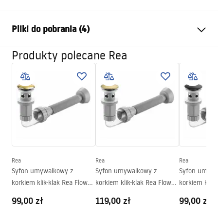
Sposób montażu:
Nablatowy
Pliki do pobrania (4)
Materiał:
Ceramika sanitarna
Kolor:
Imitacja kamienia
Produkty polecane Rea
Instrukcja montażu
Wykończenie:
Matowe
Basin.pdf
Długość:
485
mm
Szerokość (mm):
340
mm
Karta produktu
Wysokość (mm):
145
mm
UMYWALKA LINDA STONE - NABLATOWA.pdf
Głębokość (mm):
120
mm
Kształt:
Owalna
Deklaracja Właściwości Użytkowych
Otwór na baterię:
Nie
Rea
Rea
Rea
LINDA STONE Deklaracja.pdf
Syfon umywalkowy z
Syfon umywalkowy z
Syfon umywa
Otwór przelewowy
Nie
korkiem klik-klak Rea Flow
korkiem klik-klak Rea Flow
korkiem klik-
Warunki gwarancji
Złoty
Złoty Szczotkowany
Czarny
99,00 zł
119,00 zł
99,00 zł
Warranty_Terms_and_Conditions_Basins_-_5.pdf