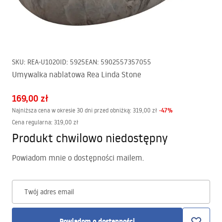
SKU
:
REA-U1020
ID
:
5925
EAN
:
5902557357055
Umywalka nablatowa Rea Linda Stone
169,00 zł
-
47
%
Najniższa cena w okresie 30 dni przed obniżką:
319,00 zł
Cena regularna
:
319,00 zł
Produkt chwilowo niedostępny
Powiadom mnie o dostępności mailem.
Twój adres email
Powiadom o dostępności