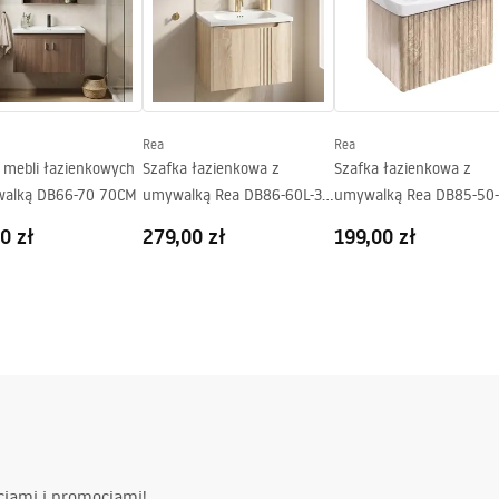
Rea
Rea
 mebli łazienkowych
Szafka łazienkowa z
Szafka łazienkowa z
alką DB66-70 70CM
umywalką Rea DB86-60L-3
umywalką Rea DB85-50-3
Light 60cm
Light 50cm
0 zł
279,00 zł
199,00 zł
ciami i promocjami!