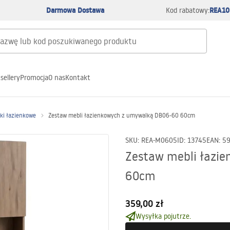
Darmowa Dostawa
REA10
Kod rabatowy:
sellery
Promocja
O nas
Kontakt
łki łazienkowe
Zestaw mebli łazienkowych z umywalką DB06-60 60cm
SKU
:
REA-M0605
ID
:
13745
EAN
:
5
Zestaw mebli łazi
60cm
359,00 zł
Wysyłka pojutrze.