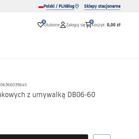
Polski / PLN
Blog
Sklepy stacjonarne
0
0
0,00 zł
Ulubione
Zaloguj się
Koszyk
:
906366039645
enkowych z umywalką DB06-60