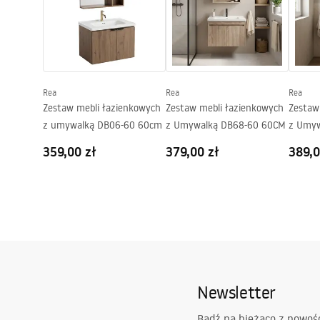
Instrukcja_monta__u_Zestaw_meb
li___azienkowych_DB06-60.pdf
Rea
Rea
Rea
Zestaw mebli łazienkowych
Zestaw mebli łazienkowych
Zestaw
z umywalką DB06-60 60cm
z Umywalką DB68-60 60CM
z Umyw
359,00 zł
379,00 zł
389,0
Newsletter
Bądź na bieżąco z nowoś