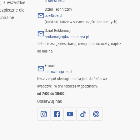
order@rea.pl
 iż wszystkie
Dział Techniczny
ezpieczne dla
bok@rea.pl
jonalne.
(kontakt także w sprawie części zamiennych)
Dział Reklamacji
reklamacje@lazienka-rea.pl
Jeżeli masz jakieś skargi, uwagi lub pochwały, napisz
do nas na:
E-mail
kierownik@rea.pl
Nasz zespół obsługi klienta jest do Państwa
dyspozycji w dni robocze w godzinach:
od 7:00 do 19:00
Obserwuj nas