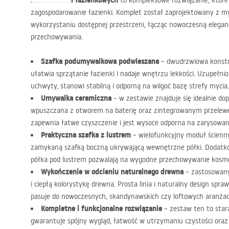
Zestaw mebli łazienkowych
to kompleksowe rozwiązanie, które 
zagospodarowanie łazienki. Komplet został zaprojektowany z 
wykorzystaniu dostępnej przestrzeni, łącząc nowoczesną elegancj
przechowywania.
Szafka podumywalkowa podwieszana
– dwudrzwiowa konstr
ułatwia sprzątanie łazienki i nadaje wnętrzu lekkości. Uzupełni
uchwyty, stanowi stabilną i odporną na wilgoć bazę strefy mycia.
Umywalka ceramiczna
– w zestawie znajduje się idealnie d
wpuszczana z otworem na baterię oraz zintegrowanym przelewe
zapewnia łatwe czyszczenie i jest wysoce odporna na zarysowan
Praktyczna szafka z lustrem
– wielofunkcyjny moduł ścienny
zamykaną szafką boczną ukrywającą wewnętrzne półki. Dodatk
półka pod lustrem pozwalają na wygodne przechowywanie kosmet
Wykończenie w odcieniu naturalnego drewna
– zastosowany
i ciepłą kolorystykę drewna. Prosta linia i naturalny design spra
pasuje do nowoczesnych, skandynawskich czy loftowych aranżacj
Kompletne i funkcjonalne rozwiązanie
– zestaw ten to star
gwarantuje spójny wygląd, łatwość w utrzymaniu czystości oraz