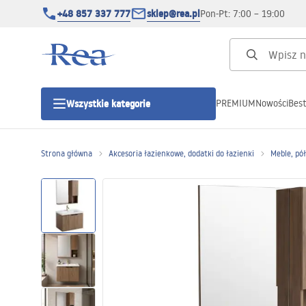
+48 857 337 777
sklep@rea.pl
Pon-Pt: 7:00 – 19:00
PREMIUM
Nowości
Best
Wszystkie kategorie
Kategorie produktowe
Strona główna
Akcesoria łazienkowe, dodatki do łazienki
Meble, pó
Kabiny prysznicowe
Drzwi prysznicowe
Brodziki prysznicowe
Odpływy liniowe