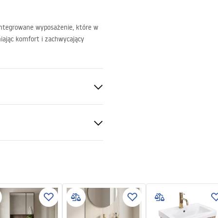
integrowane wyposażenie, które w
iając komfort i zachwycający
anitarna, Tworzywo sztuczne
ki gwarancji
nty_Terms_and_Conditions_
iture_-_24.pdf