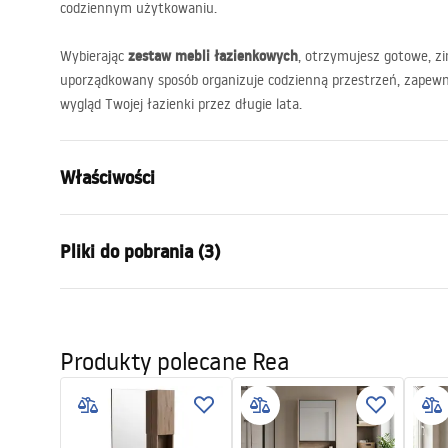
codziennym użytkowaniu.
zestaw mebli łazienkowych
Wybierając
, otrzymujesz gotowe, z
uporządkowany sposób organizuje codzienną przestrzeń, zapewn
wygląd Twojej łazienki przez długie lata.
Właściwości
Kolor:
Brązowy
Pliki do pobrania (3)
Sposób montażu:
Wiszący
Materiał:
Ceramika s
Warun
Wysokość (mm):
455
mm
Instrukcja montażu
Warra
Produkty polecane Rea
Bathroom_sets_manual.pdf
Szerokość (mm):
605
mm
-_Furn
Głębokość (mm):
480
mm
Manual