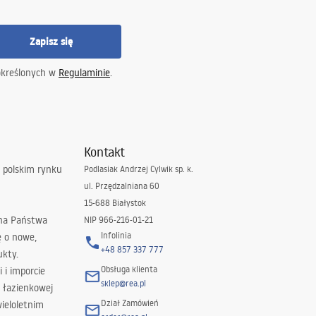
Zapisz się
określonych w
Regulaminie
.
Kontakt
 polskim rynku
Podlasiak Andrzej Cylwik sp. k.
ul. Przędzalniana 60
15-688 Białystok
 na Państwa
NIP 966-216-01-21
Infolinia
ę o nowe,
+48 857 337 777
ukty.
Obsługa klienta
i i imporcie
sklep@rea.pl
 łazienkowej
Dział Zamówień
wieloletnim