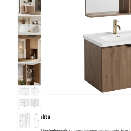
Toalety, ubikacje
Umywalki
Wanny i parawany
Baterie
Natryski
Kuchnia
Akcesoria i meble łazienkowe
Opis produktu