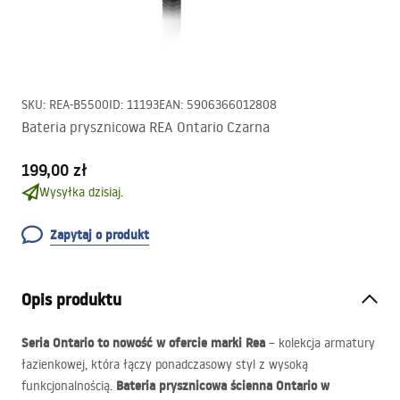
SKU
:
REA-B5500
ID
:
11193
EAN
:
5906366012808
Bateria prysznicowa REA Ontario Czarna
199,00 zł
Wysyłka dzisiaj.
Zapytaj o produkt
Opis produktu
Seria Ontario to nowość w ofercie marki Rea
– kolekcja armatury
łazienkowej, która łączy ponadczasowy styl z wysoką
Bateria prysznicowa ścienna Ontario w
funkcjonalnością.