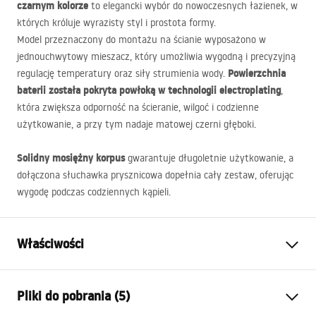
czarnym kolorze
to elegancki wybór do nowoczesnych łazienek, w
których króluje wyrazisty styl i prostota formy.
Model przeznaczony do montażu na ścianie wyposażono w
jednouchwytowy mieszacz, który umożliwia wygodną i precyzyjną
Powierzchnia
regulację temperatury oraz siły strumienia wody.
baterii została pokryta powłoką w technologii electroplating
,
która zwiększa odporność na ścieranie, wilgoć i codzienne
użytkowanie, a przy tym nadaje matowej czerni głęboki.
Solidny mosiężny korpus
gwarantuje długoletnie użytkowanie, a
dołączona słuchawka prysznicowa dopełnia cały zestaw, oferując
wygodę podczas codziennych kąpieli.
Właściwości
Typ baterii:
Prysznicowa
Pliki do pobrania (5)
Sposób montażu:
Ścienny