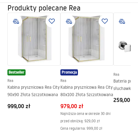
Kolor:
Czarny
Produkty polecane Rea
Instrukcja montażu
Materiał:
Mosiądz, ABS
Faucet.pdf
Wysokość (mm):
80
mm
Powłoka:
Electroplating
Warunki bezpieczeństwa
Średnica podłączenia:
1/2 cala
WARUNKI BEZPIECZENSTWA BATERIE.pdf
Rozstaw przyłączy:
150
mm
Model
JS-11804B
Pielęgnacja
Bestseller
Promocja
Gwarancja
5 lat
Rea
Pielęgnacja.pdf
Rea
Rea
Bateria prys
Kabina prysznicowa Rea City
Kabina prysznicowa Rea City
słuchawką R
90x90 Złota Szczotkowana
80x100 Złota Szczotkowana
Pielęgnacja
Chrom
259,00 zł
Pielęgnacja.pdf
999,00 zł
979,00 zł
Najniższa cena w okresie 30 dni
przed obniżką:
929,00 zł
Warunki gwarancji
Cena regularna
:
999,00 zł
Warranty_Terms_and_Conditions_Faucets_-_5.pdf