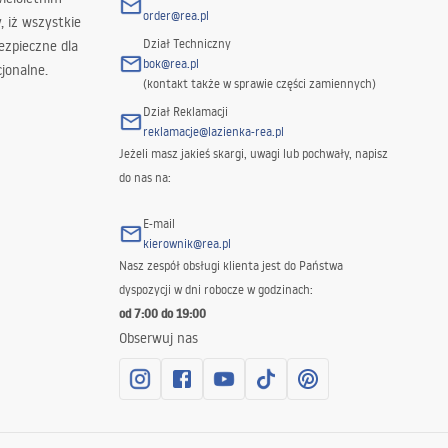
order@rea.pl
 iż wszystkie
Dział Techniczny
ezpieczne dla
bok@rea.pl
jonalne.
(kontakt także w sprawie części zamiennych)
Dział Reklamacji
reklamacje@lazienka-rea.pl
Jeżeli masz jakieś skargi, uwagi lub pochwały, napisz
do nas na:
E-mail
kierownik@rea.pl
Nasz zespół obsługi klienta jest do Państwa
dyspozycji w dni robocze w godzinach:
od 7:00 do 19:00
Obserwuj nas