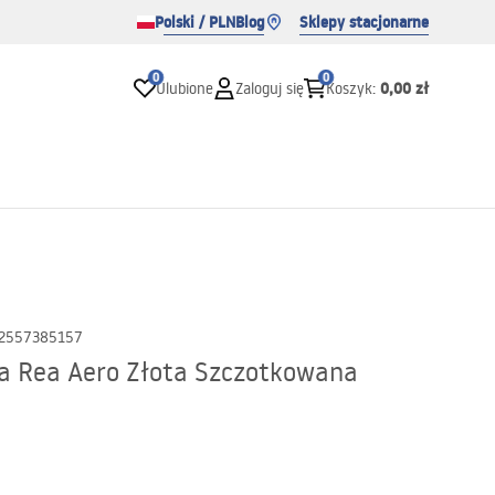
Polski / PLN
Blog
Sklepy stacjonarne
0
0
0,00 zł
Ulubione
Zaloguj się
Koszyk
:
2557385157
a Rea Aero Złota Szczotkowana