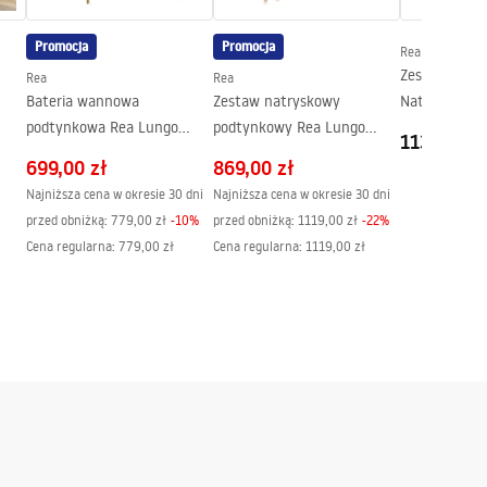
Promocja
Promocja
Rea
Zestaw Prys
Rea
Rea
Bateria wannowa
Zestaw natryskowy
Natryskowy 
BOX
podtynkowa Rea Lungo
podtynkowy Rea Lungo
Rea Lungo M
1139,00 z
Miedź + Box
Miedź + BOX
699,00 zł
869,00 zł
Najniższa cena w okresie 30 dni
Najniższa cena w okresie 30 dni
przed obniżką:
779,00 zł
-
10
%
przed obniżką:
1119,00 zł
-
22
%
Cena regularna
:
779,00 zł
Cena regularna
:
1119,00 zł