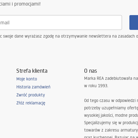
ciami i promocjami!
ąc swoje dane wyrażasz zgodę na otrzymywanie newslettera na zasadach 
Strefa klienta
O nas
Marka REA zadebiutowała na
Moje konto
w roku 1993.
Historia zamówień
Zwróć produkty
Od tego czasu w odpowiedzi
Złóż reklamację
potrzeby uzupełniamy ofert
wysokiej jakości, modne prod
Specjalizujemy się w produkcj
towarów z zakresu armatury
oraz kuchennej. Bazując na 