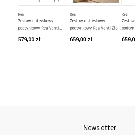
Powłoka Easy Clean
Tak
Rea
Rea
Rea
Zestaw natryskowy
Zestaw natryskowy
Zestaw
podtynkowy Rea Venti
podtynkowy Rea Venti Złoty
podtyn
Chrom + BOX
+ BOX
Miedź 
579,00 zł
659,00 zł
659,0
Newsletter