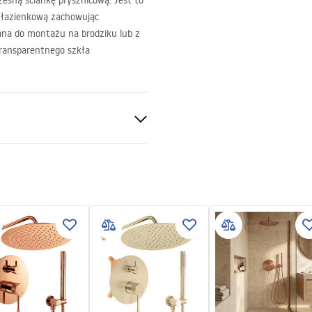
esną ściankę prysznicową. Jest to
 łazienkową zachowując
ana do montażu na brodziku lub z
ransparentnego szkła
ntne 8mm