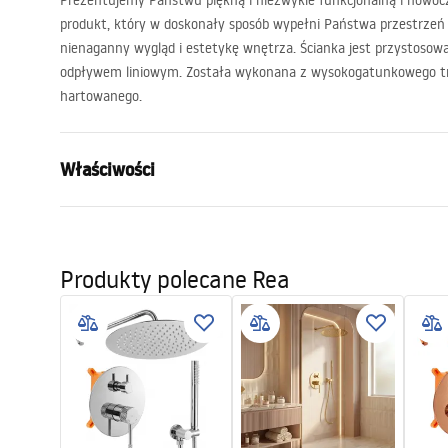
Prezentujemy Państwu piękną i niezwykle funkcjonalną i nowocz
produkt, który w doskonały sposób wypełni Państwa przestrzeń
nienaganny wygląd i estetykę wnętrza. Ścianka jest przystosow
odpływem liniowym. Została wykonana z wysokogatunkowego t
hartowanego.
Właściwości
Wymiar (drzwi x ścianka)
90
Kolor
Złoty
Produkty polecane Rea
Typ kabiny
Walk-in
Szkło
Transpare
Seria
Aero
Wysokość (mm)
1950
mm
Strona
Obustronna
Gwarancja
24 miesiące