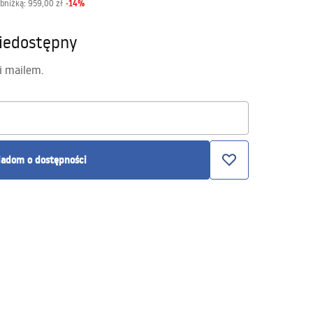
-
14
%
obniżką:
959,00 zł
iedostępny
i mailem.
adom o dostępności