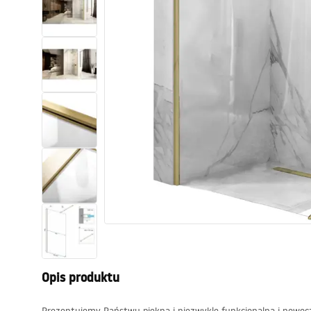
Toalety, ubikacje
Umywalki
Wanny i parawany
Baterie
Natryski
Kuchnia
Akcesoria i meble łazienkowe
Opis produktu