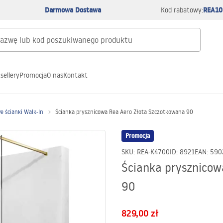
Darmowa Dostawa
REA10
Kod rabatowy:
sellery
Promocja
O nas
Kontakt
e ścianki Walk-In
Ścianka prysznicowa Rea Aero Złota Szczotkowana 90
Promocja
SKU
:
REA-K4700
ID
:
8921
EAN
:
590
Ścianka prysznicow
90
829,00 zł