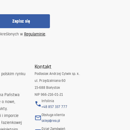
Zapisz się
określonych w
Regulaminie
.
Kontakt
 polskim rynku
Podlasiak Andrzej Cylwik sp. k.
ul. Przędzalniana 60
15-688 Białystok
 na Państwa
NIP 966-216-01-21
Infolinia
ę o nowe,
+48 857 337 777
ukty.
Obsługa klienta
i i imporcie
sklep@rea.pl
 łazienkowej
Dział Zamówień
wieloletnim