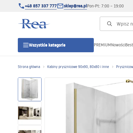
+48 857 337 777
sklep@rea.pl
Pon-Pt: 7:00 – 19:00
PREMIUM
Nowości
Best
Wszystkie kategorie
Kategorie produktowe
Strona główna
Kabiny prysznicowe 90x90, 80x80 i inne
Prysznicow
Kabiny prysznicowe
Drzwi prysznicowe
Brodziki prysznicowe
Odpływy liniowe