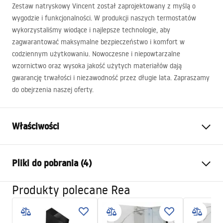
Zestaw natryskowy Vincent został zaprojektowany z myślą o
wygodzie i funkcjonalności. W produkcji naszych termostatów
wykorzystaliśmy wiodące i najlepsze technologie, aby
zagwarantować maksymalne bezpieczeństwo i komfort w
codziennym użytkowaniu. Nowoczesne i niepowtarzalne
wzornictwo oraz wysoka jakość użytych materiałów dają
gwarancję trwałości i niezawodność przez długie lata. Zapraszamy
do obejrzenia naszej oferty.
Właściwości
Kolor:
Złoty
Pliki do pobrania (4)
Materiał:
Mosiądz, ABS
Rodzaj baterii:
Termostatyczna
Produkty polecane Rea
Informacje o bezpieczeństwie
Sposób montażu:
Natynkowy
Safety_Information_Shower_set.pdf
Regulacja wysokości:
Tak