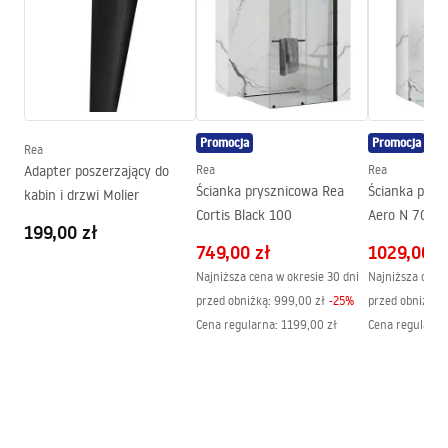
Wysokość min.:
835
mm
Warunki gwarancji
Wysokość max.:
1235
mm
Warranty_Terms_and_Conditions_Faucets_-_5.pdf
Wylewka wannowa:
Nie
Regulacja ciśnienia:
Tak
Instrukcja montażu
Promocja
Promocja
System Anti-Calc
Tak
Rea
shower_set.pdf
Adapter poszerzający do
Rea
Rea
Powłoka:
PVD
Ścianka prysznicowa Rea
Ścianka prys
kabin i drzwi Molier
Rozstaw przyłączy:
150
mm
Cortis Black 100
Aero N 70 Tr
Pielęgnacja
199,00 zł
półką i wies
Gwarancja
24 miesiące
Pielegnacja.pdf
749,00 zł
1029,00 z
Najniższa cena w okresie 30 dni
Najniższa cena 
przed obniżką:
999,00 zł
-
25
%
przed obniżką:
Cena regularna
:
1199,00 zł
Cena regularna