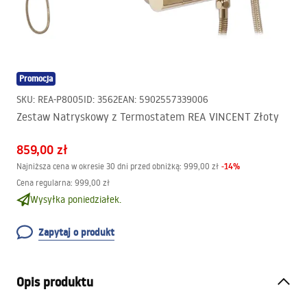
Promocja
SKU
:
REA-P8005
ID
:
3562
EAN
:
5902557339006
Zestaw Natryskowy z Termostatem REA VINCENT Złoty
859,00 zł
-
14
%
Najniższa cena w okresie 30 dni przed obniżką:
999,00 zł
Cena regularna
:
999,00 zł
Wysyłka poniedziałek.
Zapytaj o produkt
Opis produktu