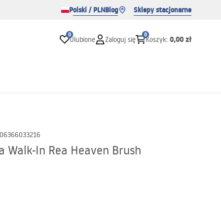
Polski / PLN
Blog
Sklepy stacjonarne
0
0
0,00 zł
Ulubione
Zaloguj się
Koszyk
:
06366033216
a Walk-In Rea Heaven Brush