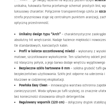
ściance
Przenieś design swojej łazienki na wyższy poziom dzięki
unikalna, łukowata forma przełamuje schemat prostych linii, wp
szcz
luksusowy charakter. Połączenie transparentnego szkła ze
strefa prysznicowa staje się centralnym punktem aranżacji, zac
optyczną przestronność.
Unikalny design typu “Arch”
– charakterystyczne zaokrągleni
absolutny hit wnętrzarski. Nadaje łazience miękkości i nowoczes
tle standardowych, kanciastych kabin.
Profil w kolorze szczotkowanej miedzi
– wykonany z wysokiej
matowe, szczotkowane wykończenie. Ten szlachetny odcień jest b
niż klasyczny połysk, a jego barwa dodaje wnętrzu wyjątkowego ci
Bezpieczne szkło hartowane 8 mm
– solidna grubość tafli gw
bezpieczeństwo użytkowania. Szkło jest odporne na uderzenia i 
kluczowe w codziennej eksploatacji.
Powłoka Easy Clean
– innowacyjna warstwa ochronna zapobie
zanieczyszczeń. Woda spływa po tafli szybciej, co znacznie ułat
bez konieczności stosowania silnych detergentów.
Regulowany wspornik (120 cm)
– dołączony drążek stabilizu