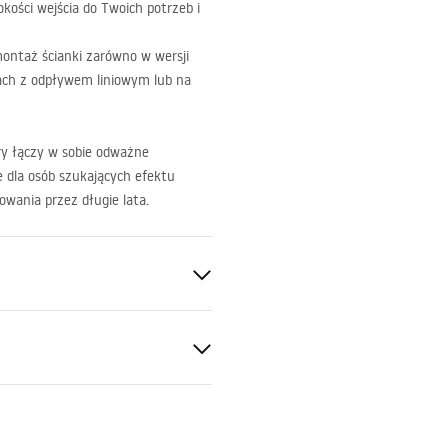
kości wejścia do Twoich potrzeb i
ontaż ścianki zarówno w wersji
tkach z odpływem liniowym lub na
óry łączy w sobie odważne
e dla osób szukających efektu
wania przez długie lata.
otkowana
ki gwarancji
ntne 8mm
nty_Terms_and_Conditions_