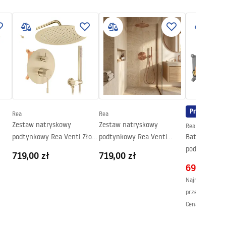
Promocja
Rea
Rea
Zestaw natryskowy
Zestaw natryskowy
Rea
podtynkowy Rea Venti Złoty
podtynkowy Rea Venti
Bateria wan
Szczotkowany + BOX
Miedź Szczotkowana + BOX
podtynkowa 
719,00 zł
719,00 zł
Miedź + Box
699,00 zł
Najniższa cena 
przed obniżką:
Cena regularna