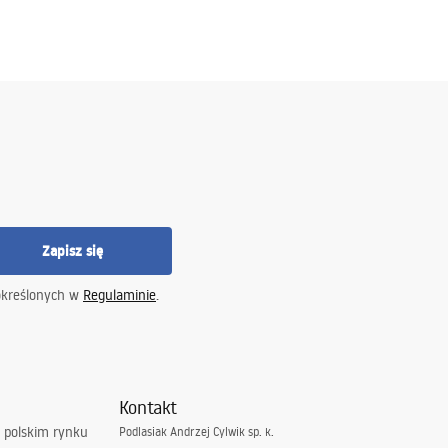
Zapisz się
określonych w
Regulaminie
.
Kontakt
 polskim rynku
Podlasiak Andrzej Cylwik sp. k.