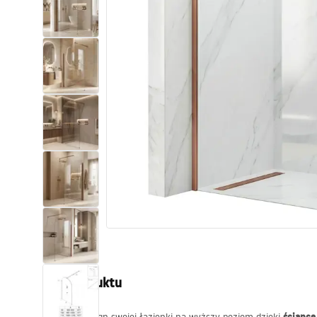
Toalety, ubikacje
Umywalki
Wanny i parawany
Baterie
Natryski
Kuchnia
Akcesoria i meble łazienkowe
Opis produktu