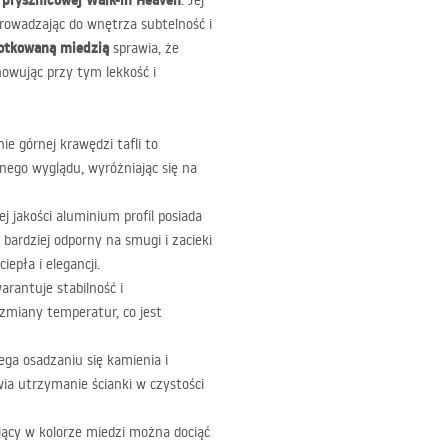
 prysznicowej Walk-in Heaven
. Jej
rowadzając do wnętrza subtelność i
otkowaną miedzią
sprawia, że
howując przy tym lekkość i
e górnej krawędzi tafli to
nego wyglądu, wyróżniając się na
 jakości aluminium profil posiada
ardziej odporny na smugi i zacieki
epła i elegancji.
arantuje stabilność i
zmiany temperatur, co jest
ga osadzaniu się kamienia i
wia utrzymanie ścianki w czystości
jący w kolorze miedzi można dociąć