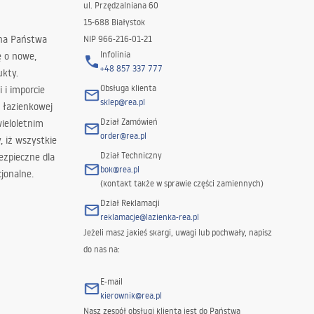
ul. Przędzalniana 60
15-688 Białystok
 na Państwa
NIP 966-216-01-21
Infolinia
ę o nowe,
+48 857 337 777
ukty.
Obsługa klienta
i i imporcie
sklep@rea.pl
 łazienkowej
Dział Zamówień
wieloletnim
order@rea.pl
 iż wszystkie
Dział Techniczny
ezpieczne dla
bok@rea.pl
jonalne.
(kontakt także w sprawie części zamiennych)
Dział Reklamacji
reklamacje@lazienka-rea.pl
Jeżeli masz jakieś skargi, uwagi lub pochwały, napisz
do nas na:
E-mail
kierownik@rea.pl
Nasz zespół obsługi klienta jest do Państwa