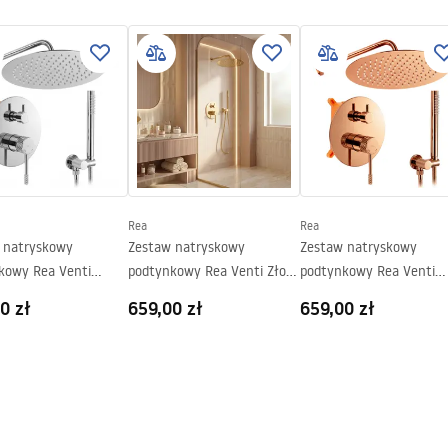
 lub posadzce
er_Doors__Enclosures__Pan
ath_Screens_-_24.pdf
 stronach szyby
Rea
Rea
 natryskowy
Zestaw natryskowy
Zestaw natryskowy
kowy Rea Venti
podtynkowy Rea Venti Złoty
podtynkowy Rea Venti
+ BOX
+ BOX
Miedź + BOX
0 zł
659,00 zł
659,00 zł