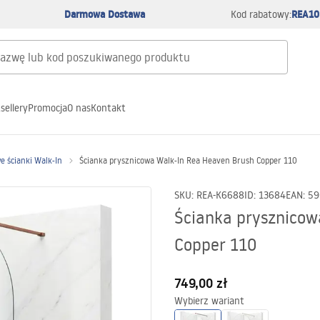
Darmowa Dostawa
REA10
Kod rabatowy:
sellery
Promocja
O nas
Kontakt
e ścianki Walk-In
Ścianka prysznicowa Walk-In Rea Heaven Brush Copper 110
SKU
:
REA-K6688
ID
:
13684
EAN
:
59
Ścianka prysznicow
Copper 110
749,00 zł
Wybierz wariant