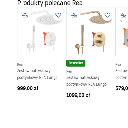
bezpieczeństwie
Produkty polecane Rea
Seria
Heaven
-
WARUNKI BEZPIECZENSTWA
Montaż
Na brodziku
_Show
KABINY DRZWI PARAWANY.pdf
els__B
Wysokość (mm)
2000
mm
Strona
Obustronna
Instrukcja montażu
Gwarancja
24 miesiące
Instrukcja_monta__u___cianki_He
Powłoka Easy Clean
Tak, po obu
aven.pdf
Bestseller
Rea
Rea
Zestaw natryskowy
Zestaw
Rea
podtynkowy REA Lungo
Zestaw natryskowy
podtyn
Biały + BOX
podtynkowy REA Lungo
Chrom 
999,00 zł
579,0
Złoty Szczotkowany + BOX
1099,00 zł