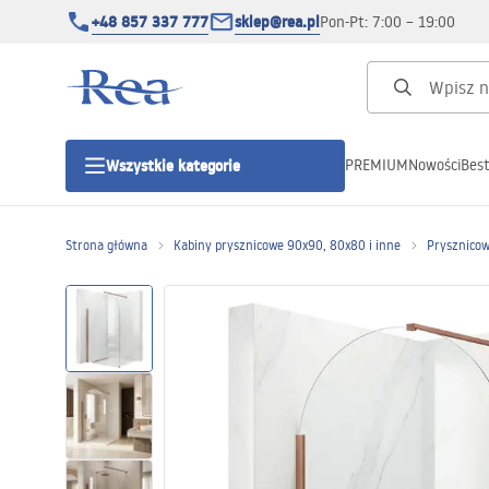
+48 857 337 777
sklep@rea.pl
Pon-Pt: 7:00 – 19:00
PREMIUM
Nowości
Best
Wszystkie kategorie
Kategorie produktowe
Strona główna
Kabiny prysznicowe 90x90, 80x80 i inne
Prysznicow
Kabiny prysznicowe
Drzwi prysznicowe
Brodziki prysznicowe
Odpływy liniowe