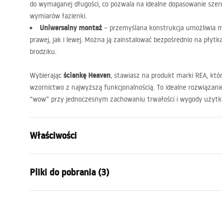
do wymaganej długości, co pozwala na idealne dopasowanie szero
wymiarów łazienki.
Uniwersalny montaż
– przemyślana konstrukcja umożliwia m
prawej, jak i lewej. Można ją zainstalować bezpośrednio na pły
brodziku.
ściankę Heaven
Wybierając
, stawiasz na produkt marki
REA
, kt
wzornictwo z najwyższą funkcjonalnością. To idealne rozwiązani
“wow” przy jednoczesnym zachowaniu trwałości i wygody użytko
Właściwości
Wymiar (drzwi x ścianka)
110
Pliki do pobrania (3)
Kolor
Miedź szcz
Typ kabiny
Walk-in
Warun
Szkło
Transpare
Informacje o
Warra