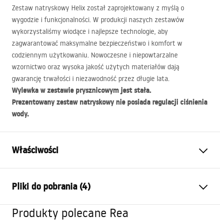
Zestaw natryskowy Helix został zaprojektowany z myślą o
wygodzie i funkcjonalności. W produkcji naszych zestawów
wykorzystaliśmy wiodące i najlepsze technologie, aby
zagwarantować maksymalne bezpieczeństwo i komfort w
codziennym użytkowaniu. Nowoczesne i niepowtarzalne
wzornictwo oraz wysoka jakość użytych materiałów dają
gwarancję trwałości i niezawodność przez długie lata.
Wylewka w zestawie prysznicowym jest stała.
Prezentowany zestaw natryskowy nie posiada regulacji ciśnienia
wody.
Właściwości
Kolor:
Złoty szczotkowany
Pliki do pobrania (4)
Materiał:
Mosiądz, ABS
Rodzaj baterii:
Jednouchwytowa
Produkty polecane Rea
Informacje o bezpieczeństwie