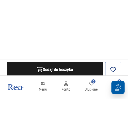
Dodaj do koszyka
0
0
Menu
Konto
Ulubione
Koszyk
Newsletter
Bądź na bieżąco z nowościami i promocjami!