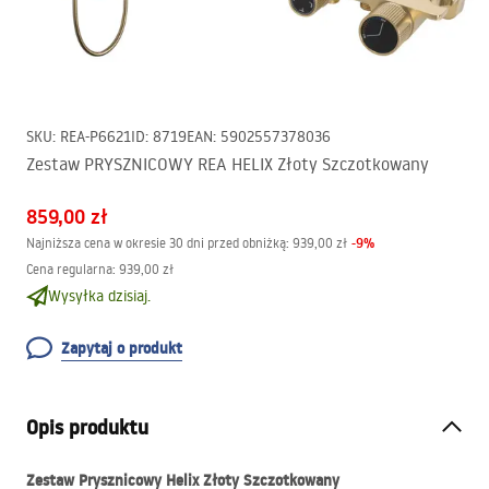
SKU
:
REA-P6621
ID
:
8719
EAN
:
5902557378036
Zestaw PRYSZNICOWY REA HELIX Złoty Szczotkowany
859,00 zł
-
9
%
Najniższa cena w okresie 30 dni przed obniżką:
939,00 zł
Cena regularna
:
939,00 zł
Wysyłka dzisiaj.
Zapytaj o produkt
Opis produktu
Zestaw Prysznicowy Helix Złoty Szczotkowany