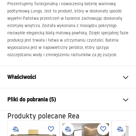
Prezentujemy funkcjonalną i nowoczesną baterię wannową
podtynkową Lungo. Jest to produkt, który w doskonały sposób
wypełni Państwa przestrzeń w łazience zachowując doskonałą
estetykę wnętrza. Została wykonana z mosiądzu pokrytego
niezwykle elegancką białą matową powłoką. Dzięki specjalnej fazie
produkcji jest trwała i łatwa w utrzymaniu czystości. Bateria
wyposażona jest w napowietrzny perlator, który sprzyja
oszczędzaniu wody i zmniejszeniu rachunków za jej zużycie.
Właściwości
Typ baterii:
Wannowa
Pliki do pobrania (5)
Sposób montażu:
Podtynkowy
Kolor:
Biały
Produkty polecane Rea
Instrukcja montażu
Rodzaj wylewki:
Stała
Faucet.pdf
Materiał:
Mosiądz, ABS