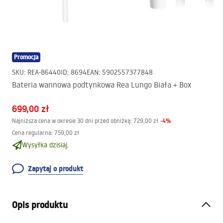
Promocja
SKU
:
REA-B6440
ID
:
8694
EAN
:
5902557377848
Bateria wannowa podtynkowa Rea Lungo Biała + Box
699,00 zł
-
4
%
Najniższa cena w okresie 30 dni przed obniżką:
729,00 zł
Cena regularna
:
759,00 zł
Wysyłka dzisiaj.
Zapytaj o produkt
Opis produktu