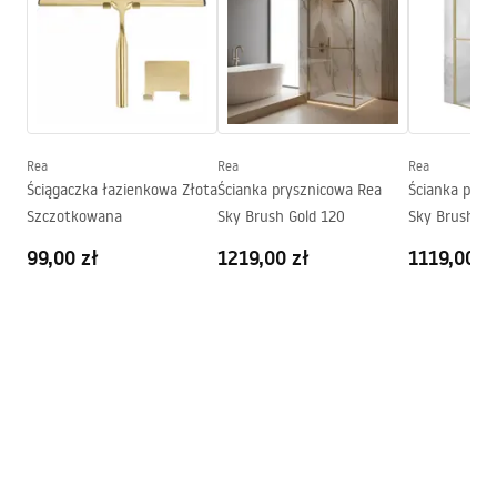
Zasięg wylewki:
160
mm
manual
Wysokość (mm):
160
mm
manual podt.pdf
Powłoka:
Electroplating
Średnica podłączenia:
1/2 cala
Instrukcja montażu
Gwarancja
5 lat
Rea
Rea
Rea
instrukcja_-_zestaw_natryskowy_Lungo.pdf
Ściągaczka łazienkowa Złota
Ścianka prysznicowa Rea
Ścianka prys
Szczotkowana
Sky Brush Gold 120
Sky Brush Go
Warunki gwarancji
99,00 zł
1219,00 zł
1119,00 z
Warranty_Terms_and_Conditions_Faucets_-_5.pdf
Pielęgnacja
Pielegnacja.pdf