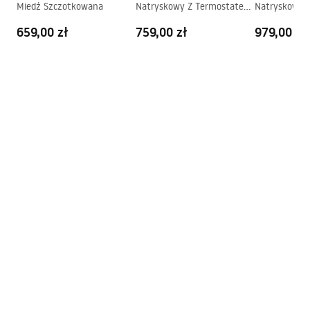
Miedź Szczotkowana
Natryskowy Z Termostatem
Natryskowy 
Instrukcja montażu
Rea Drop Tytan
Rea Lungo D
Instrukcja_monta__u___cianki_Heaven.pdf
659,00 zł
759,00 zł
979,00 zł
Szczotkowan
Instrukcja montażu
Instrukcja_monta__u___cianki_Heaven.pdf