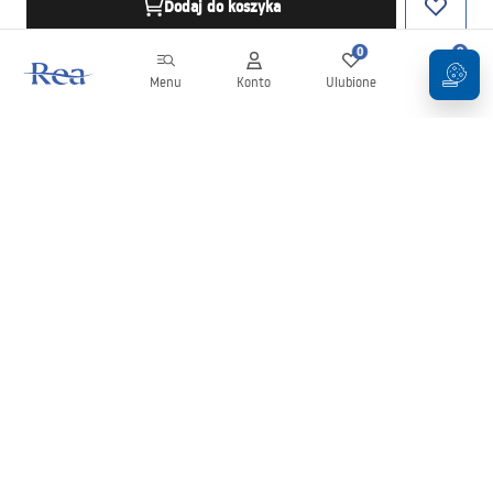
Dodaj do koszyka
0
0
Menu
Konto
Ulubione
Koszyk
Newsletter
Bądź na bieżąco z nowościami i promocjami!
Zapisz się
Wprowadzając i zatwierdzając swoje dane wyrażasz zgodę na
otrzymywanie newslettera na zasadach określonych w
Regulaminie
.