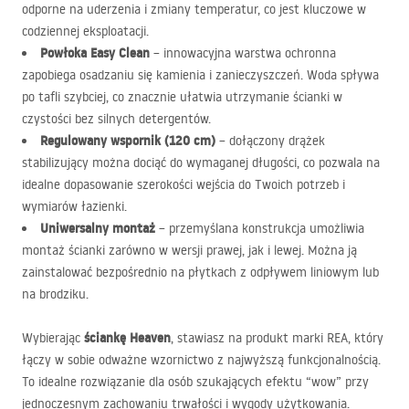
odporne na uderzenia i zmiany temperatur, co jest kluczowe w
codziennej eksploatacji.
Powłoka Easy Clean
– innowacyjna warstwa ochronna
zapobiega osadzaniu się kamienia i zanieczyszczeń. Woda spływa
po tafli szybciej, co znacznie ułatwia utrzymanie ścianki w
czystości bez silnych detergentów.
Regulowany wspornik (120 cm)
– dołączony drążek
stabilizujący można dociąć do wymaganej długości, co pozwala na
idealne dopasowanie szerokości wejścia do Twoich potrzeb i
wymiarów łazienki.
Uniwersalny montaż
– przemyślana konstrukcja umożliwia
montaż ścianki zarówno w wersji prawej, jak i lewej. Można ją
zainstalować bezpośrednio na płytkach z odpływem liniowym lub
na brodziku.
ściankę Heaven
Wybierając
, stawiasz na produkt marki
REA
, który
łączy w sobie odważne wzornictwo z najwyższą funkcjonalnością.
To idealne rozwiązanie dla osób szukających efektu “wow” przy
jednoczesnym zachowaniu trwałości i wygody użytkowania.