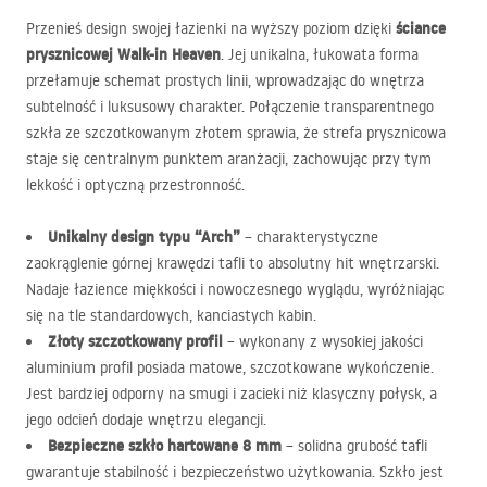
ściance
Przenieś design swojej łazienki na wyższy poziom dzięki
prysznicowej Walk-in Heaven
. Jej unikalna, łukowata forma
przełamuje schemat prostych linii, wprowadzając do wnętrza
subtelność i luksusowy charakter. Połączenie transparentnego
szkła ze szczotkowanym złotem sprawia, że strefa prysznicowa
staje się centralnym punktem aranżacji, zachowując przy tym
lekkość i optyczną przestronność.
Unikalny design typu “Arch”
– charakterystyczne
zaokrąglenie górnej krawędzi tafli to absolutny hit wnętrzarski.
Nadaje łazience miękkości i nowoczesnego wyglądu, wyróżniając
się na tle standardowych, kanciastych kabin.
Złoty szczotkowany profil
– wykonany z wysokiej jakości
aluminium profil posiada matowe, szczotkowane wykończenie.
Jest bardziej odporny na smugi i zacieki niż klasyczny połysk, a
jego odcień dodaje wnętrzu elegancji.
Bezpieczne szkło hartowane 8 mm
– solidna grubość tafli
gwarantuje stabilność i bezpieczeństwo użytkowania. Szkło jest