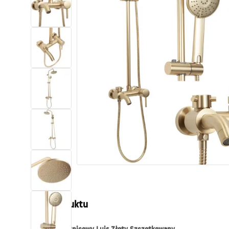
Toalety, ubikacje
Umywalki
Wanny i parawany
Baterie
Natryski
Kuchnia
Akcesoria i meble łazienkowe
Opis produktu