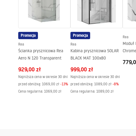
Instrukcja montażu
Pielę
shower_set.pdf
Pieleg
Regulacja ciśnienia:
Tak
System Anti-Calc
Tak
Powłoka:
PVD
Promocja
Promocja
Rea
Rozstaw przyłączy:
150
mm
Moduł 
Rea
Rea
Gwarancja
24 miesiące
Ścianka prysznicowa Rea
Kabina prysznicowa SOLAR
Chrom
Aero N 120 Transparent
BLACK MAT 100x80
779,0
929,00 zł
999,00 zł
Najniższa cena w okresie 30 dni
Najniższa cena w okresie 30 dni
przed obniżką:
1069,00 zł
-
13
%
przed obniżką:
1089,00 zł
-
8
%
Cena regularna
:
1069,00 zł
Cena regularna
:
1089,00 zł