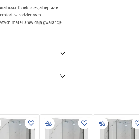
lności. Dzięki specjalnej fazie
komfort w codziennym
ytych materiałów dają gwarancję
otkowany
S
ytowa
ki gwarancji
nty_Terms_and_Conditions_
s_-_5.pdf