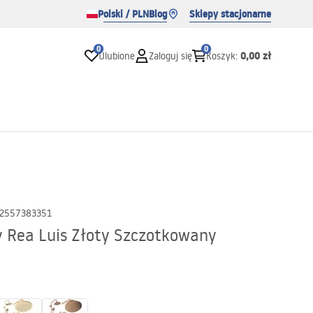
Polski / PLN
Blog
Sklepy stacjonarne
0
0
0,00 zł
Ulubione
Zaloguj się
Koszyk
:
2557383351
 Rea Luis Złoty Szczotkowany