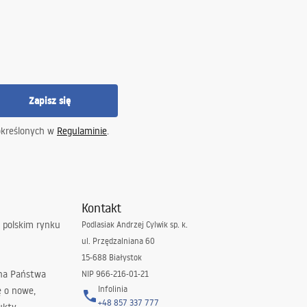
Zapisz się
określonych w
Regulaminie
.
Kontakt
 polskim rynku
Podlasiak Andrzej Cylwik sp. k.
ul. Przędzalniana 60
15-688 Białystok
 na Państwa
NIP 966-216-01-21
Infolinia
ę o nowe,
+48 857 337 777