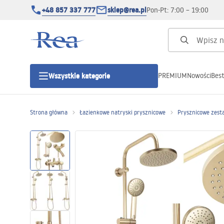
+48 857 337 777
sklep@rea.pl
Pon-Pt: 7:00 – 19:00
PREMIUM
Nowości
Best
Wszystkie kategorie
Kategorie produktowe
Strona główna
Łazienkowe natryski prysznicowe
Prysznicowe zest
Kabiny prysznicowe
Drzwi prysznicowe
Brodziki prysznicowe
Odpływy liniowe