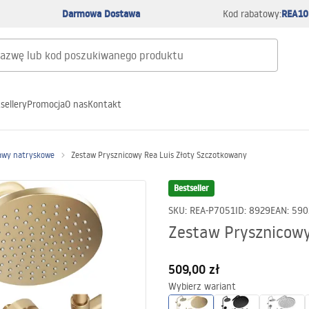
Darmowa Dostawa
REA10
Kod rabatowy:
sellery
Promocja
O nas
Kontakt
awy natryskowe
Zestaw Prysznicowy Rea Luis Złoty Szczotkowany
Bestseller
SKU
:
REA-P7051
ID
:
8929
EAN
:
590
Zestaw Prysznicowy
509,00 zł
Wybierz wariant