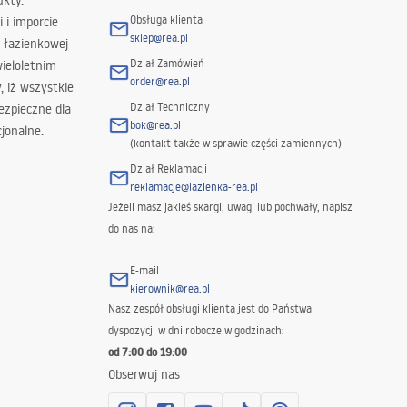
ukty.
Obsługa klienta
i i imporcie
sklep@rea.pl
 łazienkowej
Dział Zamówień
wieloletnim
order@rea.pl
 iż wszystkie
Dział Techniczny
ezpieczne dla
bok@rea.pl
jonalne.
(kontakt także w sprawie części zamiennych)
Dział Reklamacji
reklamacje@lazienka-rea.pl
Jeżeli masz jakieś skargi, uwagi lub pochwały, napisz
do nas na:
E-mail
kierownik@rea.pl
Nasz zespół obsługi klienta jest do Państwa
dyspozycji w dni robocze w godzinach:
od 7:00 do 19:00
Obserwuj nas