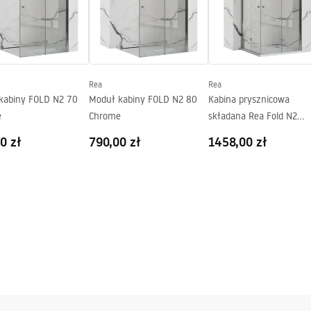
gnacja
nacja.pdf
Rea
Rea
kabiny FOLD N2 70
Moduł kabiny FOLD N2 80
Kabina prysznicowa
e
Chrome
składana Rea Fold N2
Modułowa Chrome
0 zł
790,00 zł
1458,00 zł