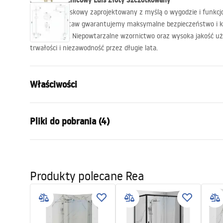
Zestaw Prysznicowy Luis Złoty Szczotkowany
Zestaw natryskowy zaprojektowany z myślą o wygodzie i funkcjona
produkcji zestaw gwarantujemy maksymalne bezpieczeństwo i 
użytkowaniu. Niepowtarzalne wzornictwo oraz wysoka jakość uż
trwałości i niezawodność przez długie lata.
Właściwości
Kolor:
Złoty szcz
Pliki do pobrania (4)
Materiał:
Mosiądz, AB
Rodzaj baterii:
Jednouchw
Informacje o
Sposób montażu:
Natynkowy
Warun
bezpieczeństwie
Produkty polecane Rea
Warra
Regulacja wysokości:
Nie
Safety_Information_Shower_set.p
Faucet
Wysokość min.:
1020
mm
df
Wysokość max.:
1020
mm
Wylewka wannowa:
Tak, stała