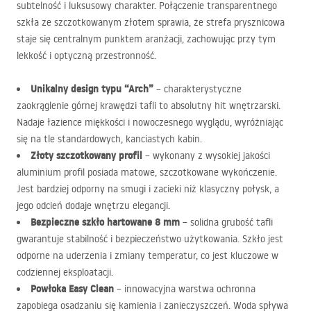
subtelność i luksusowy charakter. Połączenie transparentnego
szkła ze szczotkowanym złotem sprawia, że strefa prysznicowa
staje się centralnym punktem aranżacji, zachowując przy tym
lekkość i optyczną przestronność.
Unikalny design typu “Arch”
– charakterystyczne
zaokrąglenie górnej krawędzi tafli to absolutny hit wnętrzarski.
Nadaje łazience miękkości i nowoczesnego wyglądu, wyróżniając
się na tle standardowych, kanciastych kabin.
Złoty szczotkowany profil
– wykonany z wysokiej jakości
aluminium profil posiada matowe, szczotkowane wykończenie.
Jest bardziej odporny na smugi i zacieki niż klasyczny połysk, a
jego odcień dodaje wnętrzu elegancji.
Bezpieczne szkło hartowane 8 mm
– solidna grubość tafli
gwarantuje stabilność i bezpieczeństwo użytkowania. Szkło jest
odporne na uderzenia i zmiany temperatur, co jest kluczowe w
codziennej eksploatacji.
Powłoka Easy Clean
– innowacyjna warstwa ochronna
zapobiega osadzaniu się kamienia i zanieczyszczeń. Woda spływa