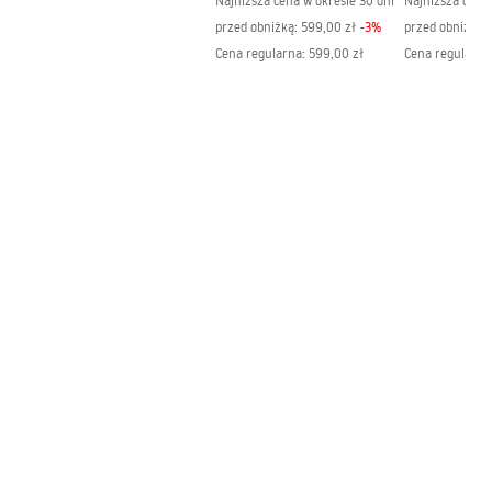
Najniższa cena w okresie 30 dni
Najniższa cena 
Instrukcja montażu
przed obniżką:
599,00 zł
-
3
%
przed obniżką:
Instrukcja_monta__u___cianki_Heaven.pdf
Cena regularna
:
599,00 zł
Cena regularna