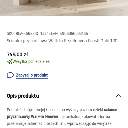
SKU
:
REA-K6682
ID
:
13345
EAN
:
5906366033155
Ścianka prysznicowa Walk-In Rea Heaven Brush Gold 120
749,00 zł
Wysyłka poniedziałek.
Zapytaj o produkt
Opis produktu
ściance
Przenieś design swojej łazienki na wyższy poziom dzięki
prysznicowej Walk-in Heaven
. Jej unikalna, łukowata forma
przełamuje schemat prostych linii, wprowadzając do wnętrza