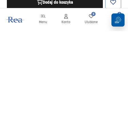
Dodaj do koszyka
0
0
Menu
Konto
Ulubione
Koszyk
Newsletter
Bądź na bieżąco z nowościami i promocjami!
Zapisz się
Wprowadzając i zatwierdzając swoje dane wyrażasz zgodę na
otrzymywanie newslettera na zasadach określonych w
Regulaminie
.