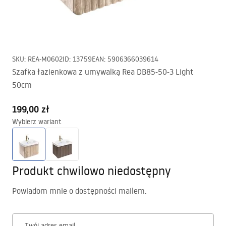
SKU
:
REA-M0602
ID
:
13759
EAN
:
5906366039614
Szafka łazienkowa z umywalką Rea DB85-50-3 Light
50cm
199,00 zł
Wybierz wariant
Produkt chwilowo niedostępny
Powiadom mnie o dostępności mailem.
Twój adres email