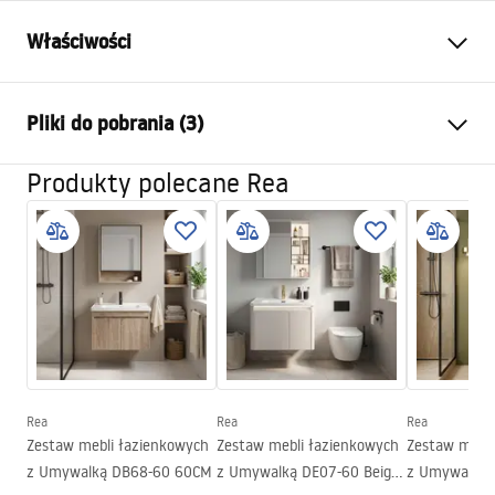
Właściwości
Kolor:
Beżowy
Pliki do pobrania (3)
Sposób montażu:
Wiszący
Materiał:
Sklejka
Produkty polecane Rea
Warunki gwarancji
Wysokość (mm):
425
mm
Warranty_Terms_and_Conditions_-_Furniture_-
Szerokość (mm):
505
mm
_24.pdf
Głębokość (mm):
360
mm
Instrukcja montażu
manual.pdf
Instrukcja montażu
Rea
Rea
Rea
Zestaw mebli łazienkowych
Zestaw mebli łazienkowych
Zestaw mebli
Instrukcja_montazu_meble.pdf
z Umywalką DB68-60 60CM
z Umywalką DE07-60 Beige
z Umywalką 