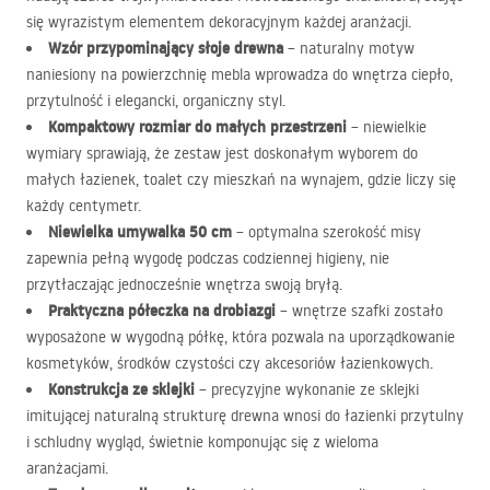
się wyrazistym elementem dekoracyjnym każdej aranżacji.
Wzór przypominający słoje drewna
– naturalny motyw
naniesiony na powierzchnię mebla wprowadza do wnętrza ciepło,
przytulność i elegancki, organiczny styl.
Kompaktowy rozmiar do małych przestrzeni
– niewielkie
wymiary sprawiają, że zestaw jest doskonałym wyborem do
małych łazienek, toalet czy mieszkań na wynajem, gdzie liczy się
każdy centymetr.
Niewielka umywalka 50 cm
– optymalna szerokość misy
zapewnia pełną wygodę podczas codziennej higieny, nie
przytłaczając jednocześnie wnętrza swoją bryłą.
Praktyczna półeczka na drobiazgi
– wnętrze szafki zostało
wyposażone w wygodną półkę, która pozwala na uporządkowanie
kosmetyków, środków czystości czy akcesoriów łazienkowych.
Konstrukcja ze sklejki
– precyzyjne wykonanie ze sklejki
imitującej naturalną strukturę drewna wnosi do łazienki przytulny
i schludny wygląd, świetnie komponując się z wieloma
aranżacjami.