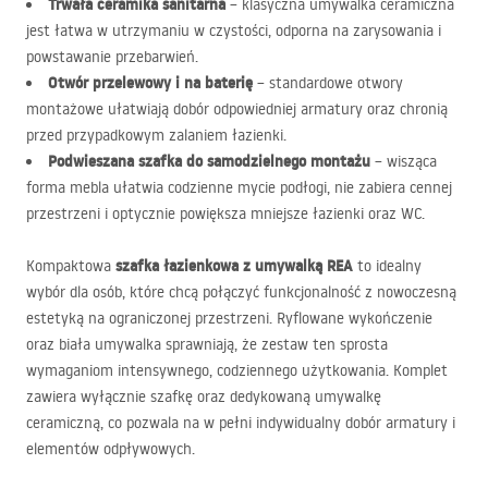
Trwała ceramika sanitarna
– klasyczna umywalka ceramiczna
jest łatwa w utrzymaniu w czystości, odporna na zarysowania i
powstawanie przebarwień.
Otwór przelewowy i na baterię
– standardowe otwory
montażowe ułatwiają dobór odpowiedniej armatury oraz chronią
przed przypadkowym zalaniem łazienki.
Podwieszana szafka do samodzielnego montażu
– wisząca
forma mebla ułatwia codzienne mycie podłogi, nie zabiera cennej
przestrzeni i optycznie powiększa mniejsze łazienki oraz WC.
szafka łazienkowa z umywalką
REA
Kompaktowa
to idealny
wybór dla osób, które chcą połączyć funkcjonalność z nowoczesną
estetyką na ograniczonej przestrzeni. Ryflowane wykończenie
oraz biała umywalka sprawniają, że zestaw ten sprosta
wymaganiom intensywnego, codziennego użytkowania. Komplet
zawiera wyłącznie szafkę oraz dedykowaną umywalkę
ceramiczną, co pozwala na w pełni indywidualny dobór armatury i
elementów odpływowych.