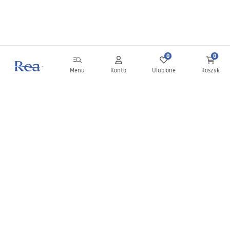
0
0
Menu
Konto
Ulubione
Koszyk
Newsletter
Bądź na bieżąco z nowościami i promocjami!
Zapisz się
Wprowadzając i zatwierdzając swoje dane wyrażasz zgodę na