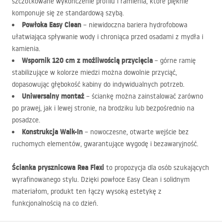
szczotkowane wykończenie profilu i ramienia, które pięknie
komponuje się ze standardową szybą.
Powłoka Easy Clean
– niewidoczna bariera hydrofobowa
ułatwiająca spływanie wody i chroniąca przed osadami z mydła i
kamienia.
Wspornik 120 cm z możliwością przycięcia
– górne ramię
stabilizujące w kolorze miedzi można dowolnie przyciąć,
dopasowując głębokość kabiny do indywidualnych potrzeb.
Uniwersalny montaż
– ściankę można zainstalować zarówno
po prawej, jak i lewej stronie, na brodziku lub bezpośrednio na
posadzce.
Konstrukcja Walk-In
– nowoczesne, otwarte wejście bez
ruchomych elementów, gwarantujące wygodę i bezawaryjność.
Ścianka prysznicowa Rea Flexi
to propozycja dla osób szukających
wyrafinowanego stylu. Dzięki powłoce Easy Clean i solidnym
materiałom, produkt ten łączy wysoką estetykę z
funkcjonalnością na co dzień.