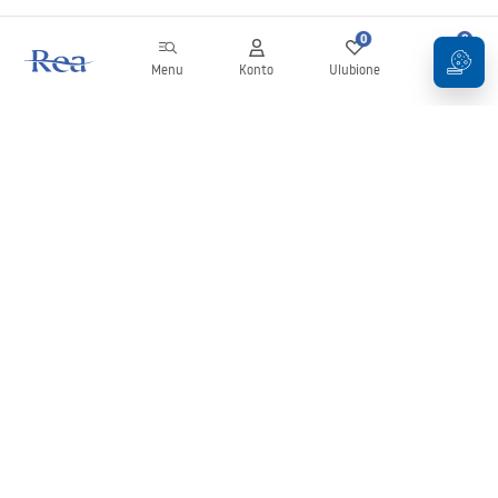
0
0
Menu
Konto
Ulubione
Koszyk
Newsletter
Bądź na bieżąco z nowościami i promocjami!
Zapisz się
Wprowadzając i zatwierdzając swoje dane wyrażasz zgodę na
otrzymywanie newslettera na zasadach określonych w
Regulaminie
.