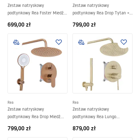
Zestaw natryskowy
Zestaw natryskowy
podtynkowy Rea Foster Miedź
podtynkowy Rea Drop Tytan +
Szczotkowana + BOX
BOX
699,00 zł
799,00 zł
Rea
Rea
Zestaw natryskowy
Zestaw natryskowy
podtynkowy Rea Drop Miedź
podtynkowy Rea Lungo
Szczotkowana + BOX
Diamond Złoto Szczotkowane +
799,00 zł
879,00 zł
BOX