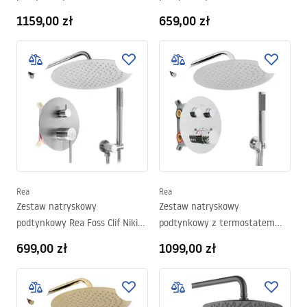
Rea Lungo Diamond Złoty+ BOX
Czarny + BOX
1159,00 zł
659,00 zł
Rea
Rea
Zestaw natryskowy
Zestaw natryskowy
podtynkowy Rea Foss Clif Nikiel
podtynkowy z termostatem
Szczotkowany + BOX
Rea Lungo Diamond Chrom+
699,00 zł
1099,00 zł
BOX