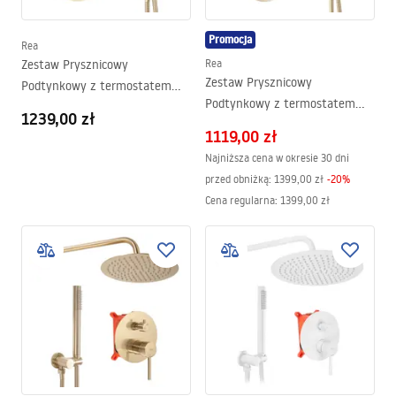
Promocja
Rea
Zestaw Prysznicowy
Rea
Zestaw Prysznicowy
Podtynkowy z termostatem
Podtynkowy z termostatem
LUNGO Złoty szczotkowany +
1239,00 zł
LUNGO Złoty + BOX
BOX
1119,00 zł
Najniższa cena w okresie 30 dni
przed obniżką:
1399,00 zł
-
20
%
Cena regularna
:
1399,00 zł