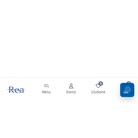
0
0
Menu
Konto
Ulubione
Koszyk
Newsletter
Bądź na bieżąco z nowościami i promocjami!