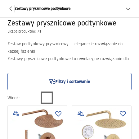
Zestawy prysznicowe podtynkowe
Zestawy prysznicowe podtynkowe
Liczba produktów: 71
Zestaw podtynkowy prysznicowy — eleganckie rozwiązanie do
każdej łazienki
Zestawy prysznicowe podtynkowe to rewelacyjne rozwiązanie dla
osób, które cenią sobie elegancję i minimalizm. Dzięki temu, że
elementy zestawu są schowane pod tynkiem, całość tej armatury
łazienkowej prezentuje się bardzo schludnie i estetycznie. Na
Filtry i sortowanie
stronie internetowej sklepu Rea można znaleźć szeroki wybór
takich zestawów prysznicowych w różnych kolorach i kształtach.
Widok
:
Zachęcamy do poznania ich już teraz!
Zestaw prysznicowy podtynkowy czarny — modny i stylowy