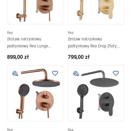
Rea
Rea
Zestaw natryskowy
Zestaw natryskowy
podtynkowy Rea Lungo
podtynkowy Rea Drop Złoty
Diamond Miedź Szczotkowana
Szczotkowany + BOX
899,00 zł
799,00 zł
+ BOX
Rea
Rea