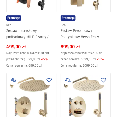
Promocja
Promocja
Rea
Rea
Zestaw natryskowy
Zestaw Prysznicowy
podtynkowy MILD Czarny /
Podtynkowy Verso Złoty
Różowo Złoty + BOX
szczotkowany + BOX
499,00 zł
899,00 zł
Najniższa cena w okresie 30 dni
Najniższa cena w okresie 30 dni
przed obniżką:
699,00 zł
-
29
%
przed obniżką:
1099,00 zł
-
18
%
Cena regularna
:
699,00 zł
Cena regularna
:
1099,00 zł