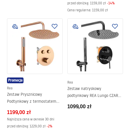
przed obniżką:
1159,00 zł
-
14
%
Cena regularna
:
1159,00 zł
Promocja
Rea
Rea
Zestaw natryskowy
Zestaw Prysznicowy
podtynkowy REA Lungo CZARNY
Podtynkowy z termostatem
METALICZNY + BOX
1099,00 zł
LUNGO Miedź szczotkowany +
1199,00 zł
BOX
Najniższa cena w okresie 30 dni
przed obniżką:
1229,00 zł
-
2
%