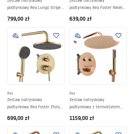
Zestaw natryskowy
Zestaw natryskowy
podtynkowy Rea Lungo Stripe
podtynkowy Rea Foster Nikiel
Złoty Szczotkowany + BOX
Szczotkowany + BOX
799,00 zł
639,00 zł
Rea
Rea
Zestaw natryskowy
Zestaw natryskowy
podtynkowy Rea Foster Złoty
podtynkowy z termostatem
Szczotkowany + BOX
Rea Lungo Diamond Miedziany
699,00 zł
1159,00 zł
+ BOX