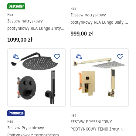
Bestseller
Rea
Rea
Zestaw natryskowy
Zestaw natryskowy
podtynkowy REA Lungo Biały +
podtynkowy REA Lungo Złoty
BOX
999,00 zł
Szczotkowany + BOX
1099,00 zł
Promocja
Rea
Rea
ZESTAW PRYSZNICOWY
Zestaw Prysznicowy
PODTYNKOWY FENIX Złoty +
Podtynkowy z termostatem