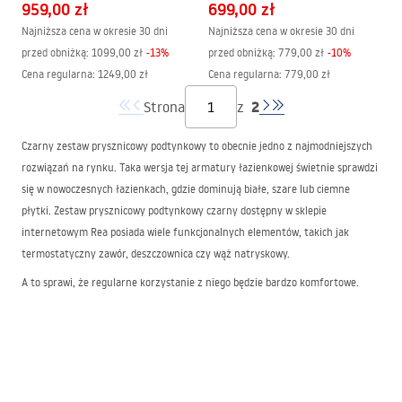
959,00 zł
699,00 zł
Najniższa cena w okresie 30 dni
Najniższa cena w okresie 30 dni
przed obniżką:
1099,00 zł
-
13
%
przed obniżką:
779,00 zł
-
10
%
Cena regularna
:
1249,00 zł
Cena regularna
:
779,00 zł
2
Strona
z
Czarny zestaw prysznicowy podtynkowy to obecnie jedno z najmodniejszych
rozwiązań na rynku. Taka wersja tej armatury łazienkowej świetnie sprawdzi
się w nowoczesnych łazienkach, gdzie dominują białe, szare lub ciemne
płytki. Zestaw prysznicowy podtynkowy czarny dostępny w sklepie
internetowym Rea posiada wiele funkcjonalnych elementów, takich jak
termostatyczny zawór, deszczownica czy wąż natryskowy.
A to sprawi, że regularne korzystanie z niego będzie bardzo komfortowe.
Zarówno gorąca kąpiel w chłodny dzień, jak i ta relaksująca po długim dniu w
pracy, sprawi mnóstwo przyjemności. A m.in. dzięki czarnym elementom tego
zestawu relaks pod prysznicem odbędzie się w eleganckim, świetnie
urządzonym wnętrzu.
Prysznic podtynkowy — dla miłośników