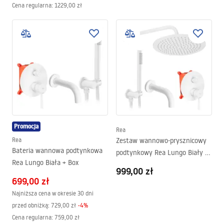
Cena regularna
:
1229,00 zł
Promocja
Rea
Rea
Zestaw wannowo-prysznicowy
Bateria wannowa podtynkowa
podtynkowy Rea Lungo Biały +
Rea Lungo Biała + Box
BOX
999,00 zł
699,00 zł
Najniższa cena w okresie 30 dni
przed obniżką:
729,00 zł
-
4
%
Cena regularna
:
759,00 zł