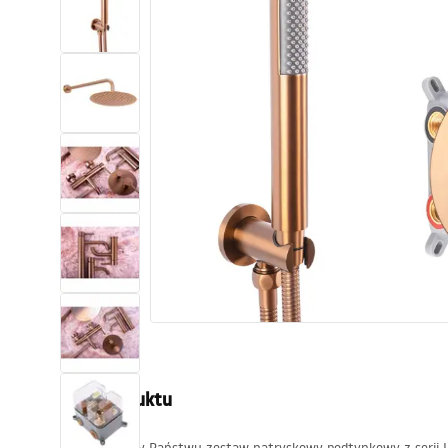
Toalety, ubikacje
Umywalki
Wanny i parawany
Baterie
Natryski
Kuchnia
Akcesoria i meble łazienkowe
Opis produktu