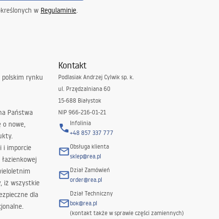
określonych w
Regulaminie
.
Kontakt
 polskim rynku
Podlasiak Andrzej Cylwik sp. k.
ul. Przędzalniana 60
15-688 Białystok
 na Państwa
NIP 966-216-01-21
Infolinia
ę o nowe,
+48 857 337 777
ukty.
Obsługa klienta
i i imporcie
sklep@rea.pl
 łazienkowej
Dział Zamówień
wieloletnim
order@rea.pl
 iż wszystkie
Dział Techniczny
ezpieczne dla
bok@rea.pl
jonalne.
(kontakt także w sprawie części zamiennych)