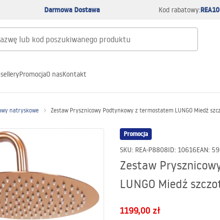
Darmowa Dostawa
REA10
Kod rabatowy:
sellery
Promocja
O nas
Kontakt
awy natryskowe
Zestaw Prysznicowy Podtynkowy z termostatem LUNGO Miedź szc
Promocja
SKU
:
REA-P8808
ID
:
10616
EAN
:
59
Zestaw Prysznicow
LUNGO Miedź szczo
1199,00 zł