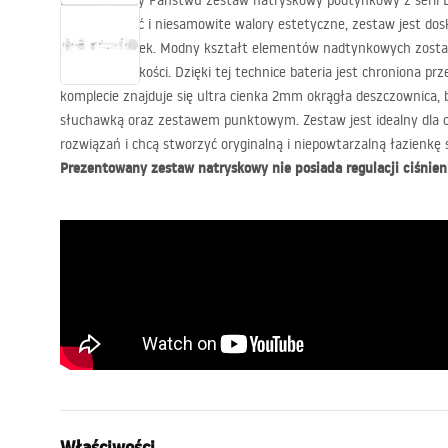
Prezentujemy Państwu zestaw natryskowy podtynkowy z serii 
uniwersalność i niesamowite walory estetyczne, zestaw jest dos
każdej łazienek. Modny kształt elementów nadtynkowych zosta
najwyższej jakości. Dzięki tej technice bateria jest chroniona pr
komplecie znajduje się ultra cienka 2mm okrągła deszczownica, 
słuchawką oraz zestawem punktowym. Zestaw jest idealny dla o
rozwiązań i chcą stworzyć oryginalną i niepowtarzalną łazienkę
Prezentowany zestaw natryskowy nie posiada regulacji ciśnien
Właściwości