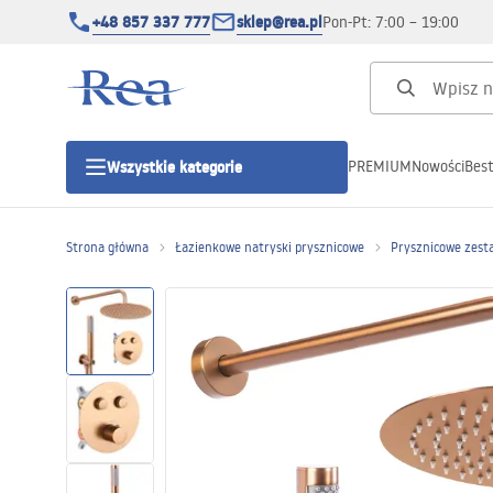
+48 857 337 777
sklep@rea.pl
Pon-Pt: 7:00 – 19:00
PREMIUM
Nowości
Best
Wszystkie kategorie
Kategorie produktowe
Strona główna
Łazienkowe natryski prysznicowe
Prysznicowe zest
Kabiny prysznicowe
Drzwi prysznicowe
Brodziki prysznicowe
Odpływy liniowe