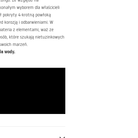
Lungo. Ze względu na
konałym wyborem dla właścicieli
ł pokryty 4-krotną powłoką
zed korozją i odbarwieniami. W
bateria z elementami, waż ze
sób, które szukają nietuzinkowych
 swoich marzeń.
ia wody.