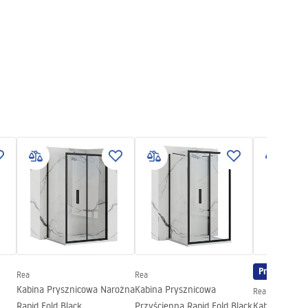
Promocja
Rea
Rea
Kabina Prysznicowa Narożna
Kabina Prysznicowa
Rea
Rapid Fold Black
Przyścienna Rapid Fold Black
Kabina Prysz