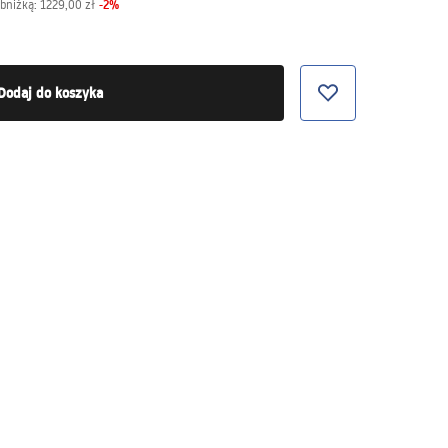
-
2
%
obniżką:
1229,00 zł
Dodaj do koszyka