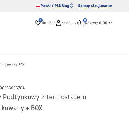
Polski / PLN
Blog
Sklepy stacjonarne
0
0
0,00 zł
Ulubione
Zaloguj się
Koszyk
:
zotkowany + BOX
06366006784
y Podtynkowy z termostatem
tkowany + BOX