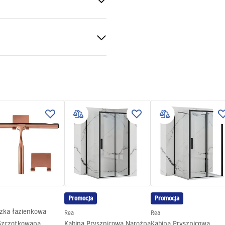
otkowana
S
czna
y
ki gwarancji
nty_Terms_and_Conditions_
s_-_5.pdf
gnacja
nacja.pdf
Promocja
Promocja
czka łazienkowa
Rea
Rea
Szczotkowana
Kabina Prysznicowa Narożna
Kabina Prysznicowa