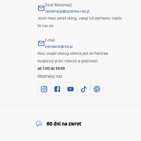
Dział Reklamacji
reklamacje@lazienka-rea.pl
Jeżeli masz jakieś skargi, uwagi lub pochwały, napisz
do nas na:
E-mail
kierownik@rea.pl
Nasz zespół obsługi klienta jest do Państwa
dyspozycji w dni robocze w godzinach:
od 7:00 do 19:00
Obserwuj nas
60 dni na zwrot