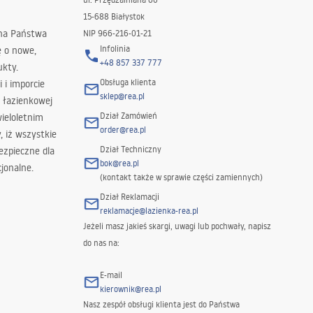
15-688 Białystok
 na Państwa
NIP 966-216-01-21
Infolinia
ę o nowe,
+48 857 337 777
ukty.
Obsługa klienta
i i imporcie
sklep@rea.pl
 łazienkowej
Dział Zamówień
wieloletnim
order@rea.pl
 iż wszystkie
Dział Techniczny
ezpieczne dla
bok@rea.pl
jonalne.
(kontakt także w sprawie części zamiennych)
Dział Reklamacji
reklamacje@lazienka-rea.pl
Jeżeli masz jakieś skargi, uwagi lub pochwały, napisz
do nas na:
E-mail
kierownik@rea.pl
Nasz zespół obsługi klienta jest do Państwa