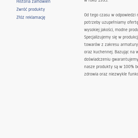
w roku 1993.
Historia zamówień
Zwróć produkty
Od tego czasu w odpowiedzi
Złóż reklamację
potrzeby uzupełniamy ofert
wysokiej jakości, modne prod
Specjalizujemy się w produkcj
towarów z zakresu armatury
oraz kuchennej. Bazując na 
doświadczeniu gwarantujemy,
nasze produkty są w 100% b
zdrowia oraz niezwykle funkc