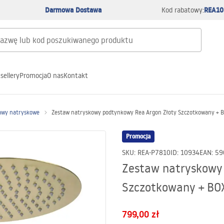
Darmowa Dostawa
REA10
Kod rabatowy:
sellery
Promocja
O nas
Kontakt
awy natryskowe
Zestaw natryskowy podtynkowy Rea Argon Złoty Szczotkowany + 
Promocja
SKU
:
REA-P7810
ID
:
10934
EAN
:
59
Zestaw natryskowy
Szczotkowany + BO
799,00 zł