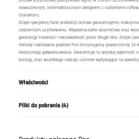
Zestaw prysznicowy podtynkowy Agron w złotym szczotkowany
nowoczesnym, minimalistycznym designem z subtelnymi ryflow
charakteru.
Dzięki specjalnej fazie produkcji zestaw gwarantujemy maksyma
codziennym użytkowaniu. Niepowtarzalne wzornictwo oraz wyso
gwarancję trwałości i niezawodność przez długie lata. Dzięki z
metody nakładania powłoki Pvd otrzymujemy powierzchnię 15-k
klasycznego galwanizowania. Gwarantuje to wysoką odporność 
korozję, oraz wszelkiego rodzaju czynniki wpływające na powoln
Właściwości
Kolor:
Złoty szcz
Pliki do pobrania (4)
Materiał:
Mosiądz, AB
Rodzaj baterii:
Jednouchw
Informacje o
Sposób montażu:
Podtynkow
Warun
bezpieczeństwie
Warra
Regulacja wysokości:
Tak