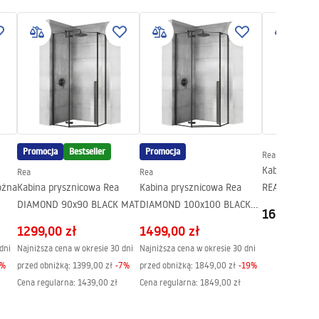
Promocja
Bestseller
Promocja
Rea
Kabina Prysz
Rea
Rea
ożna
Kabina prysznicowa Rea
Kabina prysznicowa Rea
REA Rapid Sw
DIAMOND 90x90 BLACK MAT
DIAMOND 100x100 BLACK
Szczotkowan
1659,00 z
MAT
1299,00 zł
1499,00 zł
dni
Najniższa cena w okresie 30 dni
Najniższa cena w okresie 30 dni
%
przed obniżką:
1399,00 zł
-
7
%
przed obniżką:
1849,00 zł
-
19
%
Cena regularna
:
1439,00 zł
Cena regularna
:
1849,00 zł