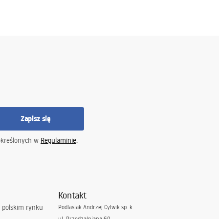
Zapisz się
określonych w
Regulaminie
.
Kontakt
 polskim rynku
Podlasiak Andrzej Cylwik sp. k.
ul. Przędzalniana 60