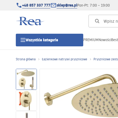
+48 857 337 777
sklep@rea.pl
Pon-Pt: 7:00 – 19:00
PREMIUM
Nowości
Best
Wszystkie kategorie
Kategorie produktowe
Strona główna
Łazienkowe natryski prysznicowe
Prysznicowe zest
Kabiny prysznicowe
Drzwi prysznicowe
Brodziki prysznicowe
Odpływy liniowe