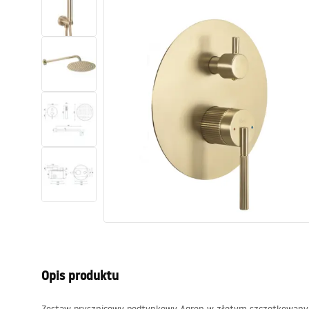
Toalety, ubikacje
Umywalki
Wanny i parawany
Baterie
Natryski
Kuchnia
Akcesoria i meble łazienkowe
Opis produktu