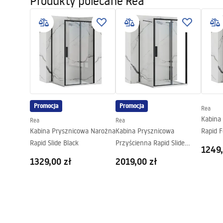
Produkty polecane Rea
Safety_Information_Shower_set.p
Faucet
Wylewka wannowa:
Nie
df
Regulacja ciśnienia:
Tak
System Anti-Calc
Tak
Instrukcja montażu
Pielę
shower_set.pdf
Pieleg
Powłoka:
PVD
Model
JS-622711B
Gwarancja
24 miesiące
Promocja
Promocja
Rea
Kabina
Rea
Rea
Kabina Prysznicowa Narożna
Kabina Prysznicowa
Rapid F
Rapid Slide Black
Przyścienna Rapid Slide
1249,
Black
1329,00 zł
2019,00 zł