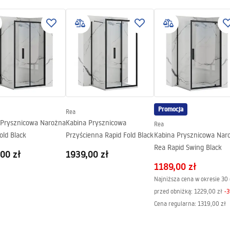
s_-_5.pdf
gnacja
nacja.pdf
G
Promocja
Rea
 Prysznicowa Narożna
Kabina Prysznicowa
Rea
old Black
Przyścienna Rapid Fold Black
Kabina Prysznicowa Nar
Rea Rapid Swing Black
00 zł
1939,00 zł
1189,00 zł
Najniższa cena w okresie 30 
przed obniżką:
1229,00 zł
-
3
Cena regularna
:
1319,00 zł