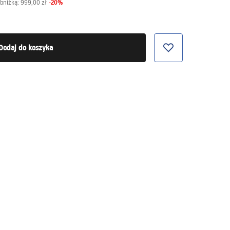
-
20
%
obniżką:
999,00 zł
Dodaj do koszyka