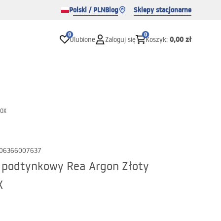
Polski / PLN
Blog
Sklepy stacjonarne
0
0
0,00 zł
Ulubione
Zaloguj się
Koszyk
:
BOX
06366007637
 podtynkowy Rea Argon Złoty
X