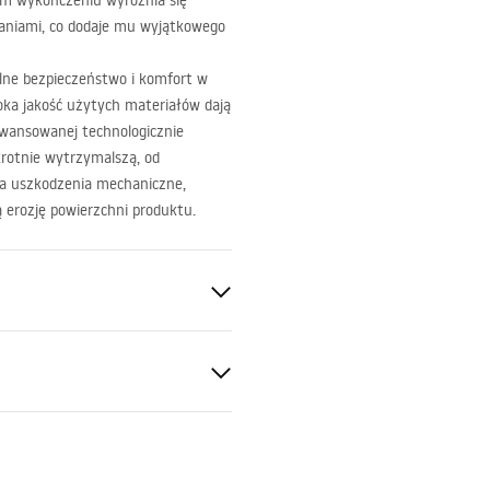
m wykończeniu wyróżnia się
aniami, co dodaje mu wyjątkowego
lne bezpieczeństwo i komfort w
ka jakość użytych materiałów dają
aawansowanej technologicznie
rotnie wytrzymalszą, od
na uszkodzenia mechaniczne,
ą erozję powierzchni produktu.
otkowany
S
ytowa
y
ki gwarancji
nty_Terms_and_Conditions_