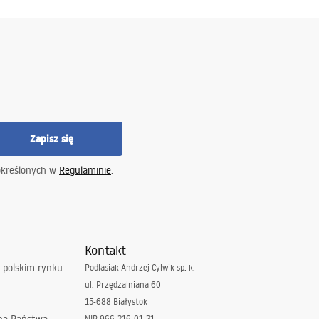
Zapisz się
określonych w
Regulaminie
.
Kontakt
 polskim rynku
Podlasiak Andrzej Cylwik sp. k.
ul. Przędzalniana 60
15-688 Białystok
NIP 966-216-01-21