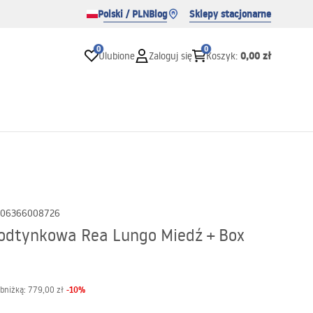
Polski / PLN
Blog
Sklepy stacjonarne
0
0
0,00 zł
Ulubione
Zaloguj się
Koszyk
:
06366008726
odtynkowa Rea Lungo Miedź + Box
-
10
%
obniżką:
779,00 zł