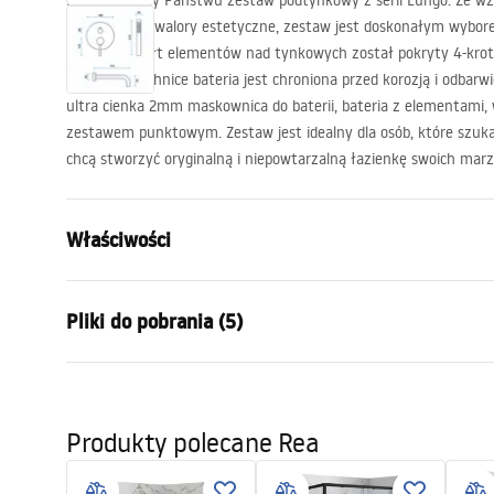
Prezentujemy Państwu zestaw podtynkowy z serii Lungo. Ze wzg
niesamowite walory estetyczne, zestaw jest doskonałym wyborem 
Modny kształt elementów nad tynkowych został pokryty 4-krotn
Dzięki tej technice bateria jest chroniona przed korozją i odbarw
ultra cienka 2mm maskownica do baterii, bateria z elementami,
zestawem punktowym. Zestaw jest idealny dla osób, które szuka
chcą stworzyć oryginalną i niepowtarzalną łazienkę swoich marz
Właściwości
Typ baterii:
Wannowa
Pliki do pobrania (5)
Sposób montażu:
Podtynkow
Kolor:
Miedź
Instrukcja montażu
manu
Rodzaj wylewki:
Stała
Faucet.pdf
manual
Produkty polecane Rea
Materiał:
Mosiądz, AB
Zasięg wylewki:
160
mm