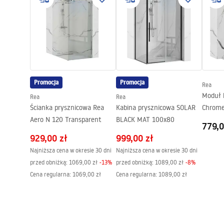
Instrukcja montażu
Warun
Wysokość (mm):
160
mm
instrukcja_-
Warra
Powłoka:
PVD
_zestaw_natryskowy_Lungo.pdf
Faucet
Średnica podłączenia:
1/2 cala
Gwarancja
5 lat
Pielęgnacja
Pielegnacja.pdf
Promocja
Promocja
Rea
Moduł 
Rea
Rea
Ścianka prysznicowa Rea
Kabina prysznicowa SOLAR
Chrom
Aero N 120 Transparent
BLACK MAT 100x80
779,0
929,00 zł
999,00 zł
Najniższa cena w okresie 30 dni
Najniższa cena w okresie 30 dni
przed obniżką:
1069,00 zł
-
13
%
przed obniżką:
1089,00 zł
-
8
%
Cena regularna
:
1069,00 zł
Cena regularna
:
1089,00 zł