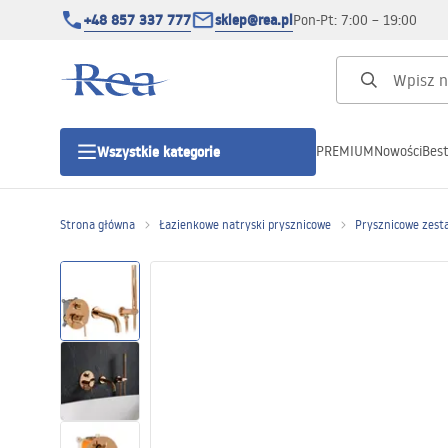
+48 857 337 777
sklep@rea.pl
Pon-Pt: 7:00 – 19:00
PREMIUM
Nowości
Best
Wszystkie kategorie
Kategorie produktowe
Strona główna
Łazienkowe natryski prysznicowe
Prysznicowe zest
Kabiny prysznicowe
Drzwi prysznicowe
Brodziki prysznicowe
Odpływy liniowe