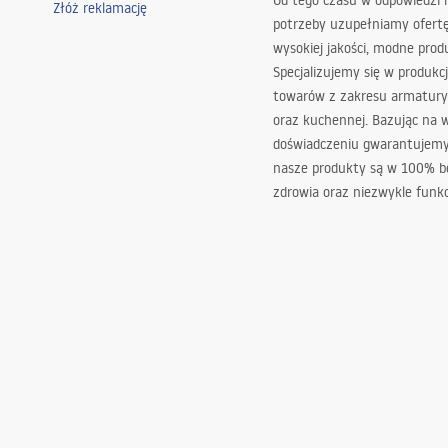
Od tego czasu w odpowiedzi
Złóż reklamację
potrzeby uzupełniamy ofert
wysokiej jakości, modne prod
Specjalizujemy się w produkcj
towarów z zakresu armatury
oraz kuchennej. Bazując na 
doświadczeniu gwarantujemy,
nasze produkty są w 100% b
zdrowia oraz niezwykle funkc