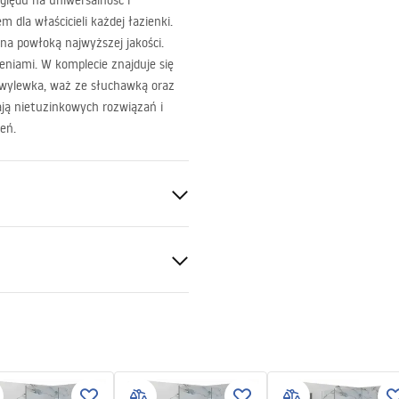
lędu na uniwersalność i
dla właścicieli każdej łazienki.
a powłoką najwyższej jakości.
ieniami. W komplecie znajduje się
 wylewka, waż ze słuchawką oraz
ją nietuzinkowych rozwiązań i
eń.
y
al
 podt.pdf
S