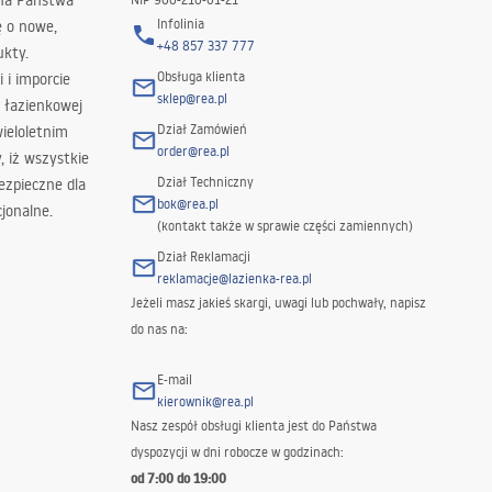
 na Państwa
Infolinia
ę o nowe,
+48 857 337 777
ukty.
Obsługa klienta
i i imporcie
sklep@rea.pl
 łazienkowej
Dział Zamówień
wieloletnim
order@rea.pl
 iż wszystkie
Dział Techniczny
ezpieczne dla
bok@rea.pl
jonalne.
(kontakt także w sprawie części zamiennych)
Dział Reklamacji
reklamacje@lazienka-rea.pl
Jeżeli masz jakieś skargi, uwagi lub pochwały, napisz
do nas na:
E-mail
kierownik@rea.pl
Nasz zespół obsługi klienta jest do Państwa
dyspozycji w dni robocze w godzinach:
od 7:00 do 19:00