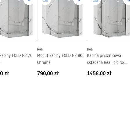
ki gwarancji
nty_Terms_and_Conditions_
s_-_5.pdf
Rea
Rea
kabiny FOLD N2 70
Moduł kabiny FOLD N2 80
Kabina prysznicowa
e
Chrome
składana Rea Fold N2
Modułowa Chrome
0 zł
790,00 zł
1458,00 zł