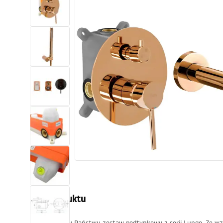
Toalety, ubikacje
Umywalki
Wanny i parawany
Baterie
Natryski
Kuchnia
Akcesoria i meble łazienkowe
Opis produktu