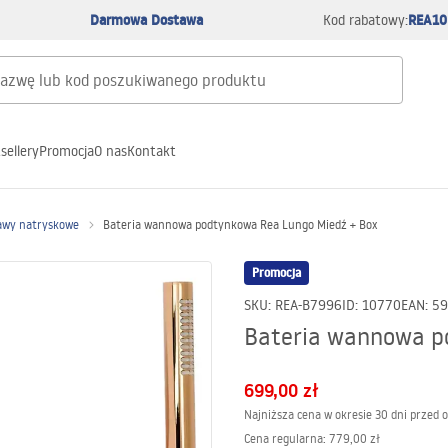
Darmowa Dostawa
REA10
Kod rabatowy:
sellery
Promocja
O nas
Kontakt
awy natryskowe
Bateria wannowa podtynkowa Rea Lungo Miedź + Box
Promocja
SKU
:
REA-B7996
ID
:
10770
EAN
:
59
Bateria wannowa p
699,00 zł
Najniższa cena w okresie 30 dni przed 
Cena regularna
:
779,00 zł