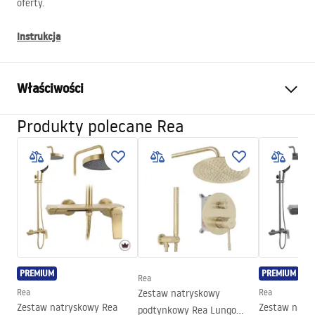
oferty.
Instrukcja
Właściwości
Produkty polecane Rea
Wymiar (drzwi x ścianka)
80
Kolor
Chrom
Typ kabiny
Walk-in
Szkło
Transparentne 8mm
Seria
Aero
Wysokość (mm)
1950
mm
Strona
Obustronna
PREMIUM
PREMIUM
Rea
Gwarancja
24 miesiące
Rea
Zestaw natryskowy
Rea
Zestaw natryskowy Rea
Zestaw natr
podtynkowy Rea Lungo