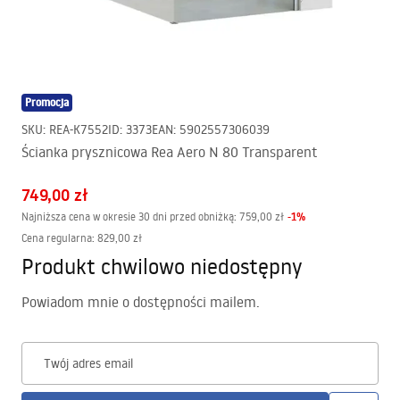
Promocja
SKU
:
REA-K7552
ID
:
3373
EAN
:
5902557306039
Ścianka prysznicowa Rea Aero N 80 Transparent
749,00 zł
-
1
%
Najniższa cena w okresie 30 dni przed obniżką:
759,00 zł
Cena regularna
:
829,00 zł
Produkt chwilowo niedostępny
Powiadom mnie o dostępności mailem.
Twój adres email