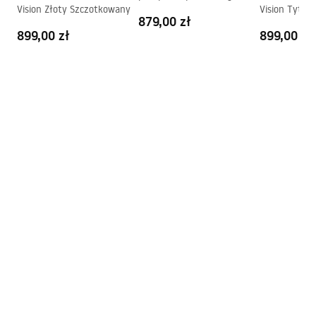
Vision Złoty Szczotkowany
Vision Tytan
Diamond Złoto
879,00 zł
Szczotkowane + BOX
899,00 zł
899,00 zł