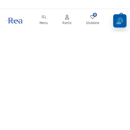
0
0
Menu
Konto
Ulubione
Koszyk
Newsletter
Bądź na bieżąco z nowościami i promocjami!
Zapisz się
Wprowadzając i zatwierdzając swoje dane wyrażasz zgodę na
otrzymywanie newslettera na zasadach określonych w
Regulaminie
.