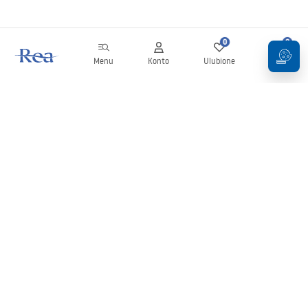
0
0
Menu
Konto
Ulubione
Koszyk
Newsletter
Bądź na bieżąco z nowościami i promocjami!
Zapisz się
Wprowadzając i zatwierdzając swoje dane wyrażasz zgodę na
otrzymywanie newslettera na zasadach określonych w
Regulaminie
.