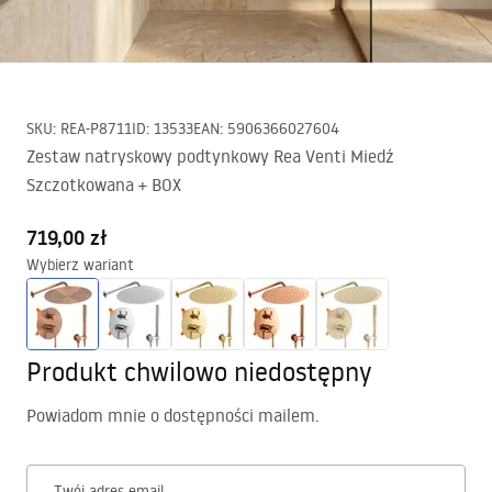
SKU
:
REA-P8711
ID
:
13533
EAN
:
5906366027604
Zestaw natryskowy podtynkowy Rea Venti Miedź
Szczotkowana + BOX
719,00 zł
Wybierz wariant
Produkt chwilowo niedostępny
Powiadom mnie o dostępności mailem.
Twój adres email