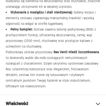
osadzaniu się kamienia na deszczownicy oraz słuchawce, znacznie
ułatwiając utrzymanie ich w idealnej czystości.
Wykonanie z mosiądzu i stali nierdzewnej:
Solidny korpus i
elementy zestawu zapewniają maksymalną trwałość i wysoką
odporność na wilgoć w strefie kąpielowej.
Pełny komplet:
Zestaw zawiera baterię podtynkową (
BOX
) z
przełącznikiem funkcji, ultracienką deszczownicę, ramię, wąż
prysznicowy (1500 mm), słuchawkę oraz przyłącze kątowe z
uchwytem na słuchawkę.
Rea Venti Miedź Szczotkowana
Podtynkowy zestaw prysznicowy
to doskonały wybór dla osób szukających nietuzinkowych
rozwiązań z charakterem. Dzięki ukrytemu systemowi zabudowy
Box, szlachetnej kolorystyce oraz eleganckim, frezowanym
detalom, zestaw ten stanie się luksusowym i stylowym
centralnym punktem Twojej łazienki w stylu industrialnym,
loftowym lub nowoczesnym.
Właściwości