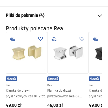
Kolor:
Miedź szczotkowana
Pliki do pobrania (4)
Materiał:
Mosiądz, ABS
Rodzaj baterii:
Jednouchwytowa
Produkty polecane Rea
Informacje o bezpieczeństwie
Sposób montażu:
Podtynkowy
Safety_Information_Shower_set.pdf
Regulacja wysokości:
Tak
Wylewka wannowa:
Nie
Warunki gwarancji
Regulacja ciśnienia:
Tak
Warranty_Terms_and_Conditions_Faucets_-_5.pdf
System Anti-Calc
Tak
Powłoka:
PVD
Instrukcja montażu
Nowość
Nowość
Nowość
Model
JS-625103-1BRG
shower_set.pdf
Rea
Rea
Rea
Gwarancja
5 lat
Klamka do drzwi
Klamka do drzwi
Klamka do dr
prysznicowych Rea 04 Złoto
prysznicowych Rea 04
prysznicowyc
Pielęgnacja
szczotkowane
Chrom
Czarna
Pielegnacja.pdf
49,00 zł
49,00 zł
49,00 zł