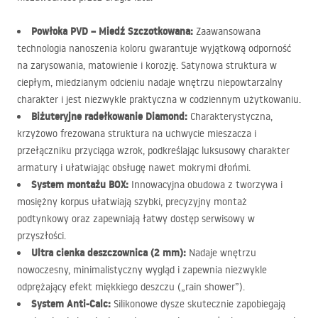
Powłoka
PVD
– Miedź Szczotkowana:
Zaawansowana
technologia nanoszenia koloru gwarantuje wyjątkową odporność
na zarysowania, matowienie i korozję. Satynowa struktura w
ciepłym, miedzianym odcieniu nadaje wnętrzu niepowtarzalny
charakter i jest niezwykle praktyczna w codziennym użytkowaniu.
Biżuteryjne radełkowanie Diamond:
Charakterystyczna,
krzyżowo frezowana struktura na uchwycie mieszacza i
przełączniku przyciąga wzrok, podkreślając luksusowy charakter
armatury i ułatwiając obsługę nawet mokrymi dłońmi.
System montażu
BOX
:
Innowacyjna obudowa z tworzywa i
mosiężny korpus ułatwiają szybki, precyzyjny montaż
podtynkowy oraz zapewniają łatwy dostęp serwisowy w
przyszłości.
Ultra cienka deszczownica (2 mm):
Nadaje wnętrzu
nowoczesny, minimalistyczny wygląd i zapewnia niezwykle
odprężający efekt miękkiego deszczu („rain shower”).
System Anti-Calc:
Silikonowe dysze skutecznie zapobiegają