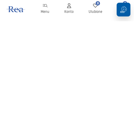
0
0
Menu
Konto
Ulubione
Koszyk
Newsletter
Bądź na bieżąco z nowościami i promocjami!
Zapisz się
Wprowadzając i zatwierdzając swoje dane wyrażasz zgodę na
otrzymywanie newslettera na zasadach określonych w
Regulaminie
.