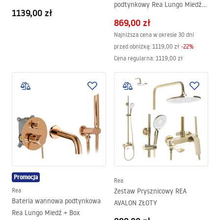
podtynkowy Rea Lungo Miedź +
Rea Lungo Miedź
1139,00 zł
BOX
869,00 zł
Najniższa cena w okresie 30 dni
przed obniżką:
1119,00 zł
-
22
%
Cena regularna
:
1119,00 zł
Promocja
Rea
Rea
Zestaw Prysznicowy REA
Bateria wannowa podtynkowa
AVALON ZŁOTY
Rea Lungo Miedź + Box