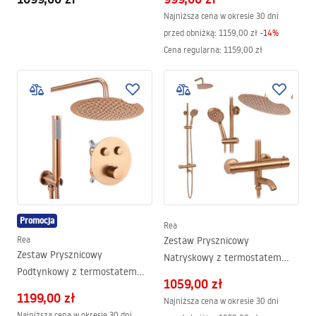
Najniższa cena w okresie 30 dni
przed obniżką:
1159,00 zł
-
14
%
Cena regularna
:
1159,00 zł
Promocja
Rea
Rea
Zestaw Prysznicowy
Zestaw Prysznicowy
Natryskowy z termostatem
Podtynkowy z termostatem
Rea Lungo Miedź Szczotkowany
1059,00 zł
LUNGO Miedź szczotkowany +
1199,00 zł
Najniższa cena w okresie 30 dni
BOX
Najniższa cena w okresie 30 dni