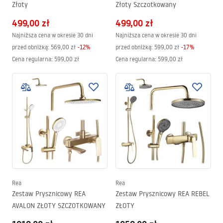
Złoty
Złoty Szczotkowany
499,00 zł
499,00 zł
Najniższa cena w okresie 30 dni
Najniższa cena w okresie 30 dni
przed obniżką:
569,00 zł
-
12
%
przed obniżką:
599,00 zł
-
17
%
Cena regularna
:
599,00 zł
Cena regularna
:
599,00 zł
Rea
Rea
Zestaw Prysznicowy REA
Zestaw Prysznicowy REA REBEL
AVALON ZŁOTY SZCZOTKOWANY
ZŁOTY