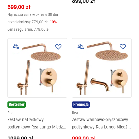
899,00 zł
699,00 zł
Najniższa cena w okresie 30 dni
przed obniżką:
779,00 zł
-
10
%
Cena regularna
:
779,00 zł
Bestseller
Promocja
Rea
Rea
Zestaw natryskowy
Zestaw wannowo-prysznicowy
podtynkowy Rea Lungo Miedź
podtynkowy Rea Lungo Miedź
Szczotkowana + BOX
Szczotkowana
1099,00 zł
999,00 zł