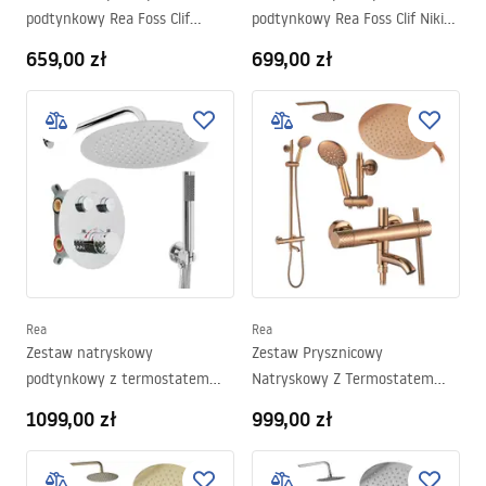
podtynkowy Rea Foss Clif
podtynkowy Rea Foss Clif Nikiel
Czarny + BOX
Szczotkowany + BOX
659,00 zł
699,00 zł
Rea
Rea
Zestaw natryskowy
Zestaw Prysznicowy
podtynkowy z termostatem
Natryskowy Z Termostatem
Rea Lungo Diamond Chrom+
Rea Lungo Diamond Miedziany
1099,00 zł
999,00 zł
BOX