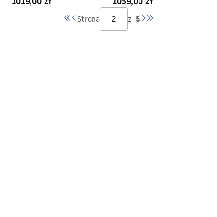
1019,00 zł
1059,00 zł
5
Strona
z