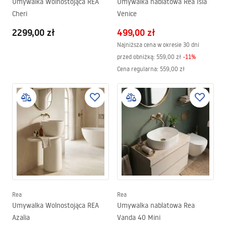
Umywalka Wolnostojąca REA
Umywalka nablatowa Rea Isla
Cheri
Venice
2299,00 zł
499,00 zł
Najniższa cena w okresie 30 dni
przed obniżką:
559,00 zł
-
11
%
Cena regularna
:
559,00 zł
Rea
Rea
Umywalka Wolnostojąca REA
Umywalka nablatowa Rea
Azalia
Vanda 40 Mini