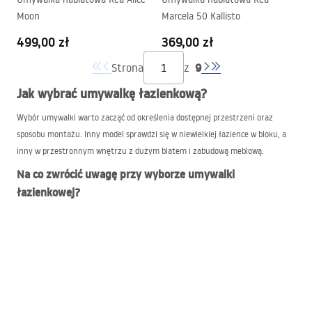
Moon
Marcela 50 Kallisto
499,00 zł
369,00 zł
9
Strona
z
Jak wybrać umywalkę łazienkową?
Wybór umywalki warto zacząć od określenia dostępnej przestrzeni oraz
sposobu montażu. Inny model sprawdzi się w niewielkiej łazience w bloku, a
inny w przestronnym wnętrzu z dużym blatem i zabudową meblową.
Na co zwrócić uwagę przy wyborze umywalki
łazienkowej?
Rozmiar umywalki – do standardowej łazienki najczęściej wybierane są
modele o szerokości około 60 cm. W małych pomieszczeniach lepiej
sprawdzają się kompaktowe umywalki 40–50 cm.
Sposób montażu – umywalki łazienkowe nablatowe są efektowne
wizualnie i dobrze prezentują się w nowoczesnych aranżacjach. Modele
wpuszczane w blat zapewniają bardziej minimalistyczny wygląd i ułatwiają