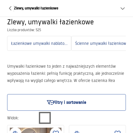
Zlewy, umywalki łazienkowe
Zlewy, umywalki łazienkowe
Liczba produktów: 525
Łazienkowe umywalki nablatowe
Ścienne umywalki łazienkowe
Umywalki łazienkowe to jeden z najważniejszych elementów
wyposażenia łazienki: pełnią funkcję praktyczną, ale jednocześnie
wpływają na wygląd całego wnętrza. W ofercie Łazienka Rea
znajdziesz zarówno klasyczne modele ceramiczne, jak i
nowoczesne umywalki łazienkowe nablatowe, wolnostojące czy
wpuszczane w blat, które pozwalają stworzyć spójną aranżację
Filtry i sortowanie
dopasowaną do stylu łazienki.
Szeroki wybór rozmiarów, kolorów i sposobów montażu ułatwia
Widok
:
dopasowanie umywalki zarówno do małych łazienek w
mieszkaniach, jak i większych przestrzeni w domach czy