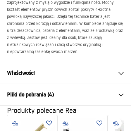
zaprojektowany z myślą o wygodzie i funkcjonalności. Modny
kształt elementów prysznicowych został pokryty 4-krotna
powłoką najwyższej jakości. Dzięki tej technice bateria jest
chroniona przed korozją i odbarwieniami. W komplecie znajduje się
ultra deszczownica, bateria z elementami, waż ze słuchawką oraz
z wylewką. Zestaw jest idealny dla osób, które szukają
nietuzinkowych rozwiązań i chcą stworzyć oryginalną i
niepowtarzalną łazienkę swoich marzeń.
Właściwości
Kolor:
Czarny
Pliki do pobrania (4)
Materiał:
Mosiądz, ABS
Rodzaj baterii:
Jednouchwytowa
Produkty polecane Rea
Informacje o bezpieczeństwie
Sposób montażu:
Natynkowy
Safety_Information_Shower_set.pdf
Regulacja wysokości:
Tak