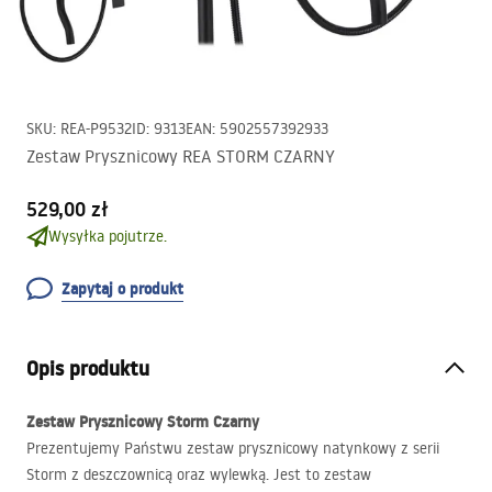
SKU
:
REA-P9532
ID
:
9313
EAN
:
5902557392933
Zestaw Prysznicowy REA STORM CZARNY
529,00 zł
Wysyłka pojutrze.
Zapytaj o produkt
Opis produktu
Zestaw Prysznicowy Storm Czarny
Prezentujemy Państwu zestaw prysznicowy natynkowy z serii
Storm z deszczownicą oraz wylewką. Jest to zestaw