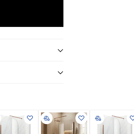
otkowana
S
czna
ki gwarancji
nty_Terms_and_Conditions_
s_-_5.pdf
ma
gnacja