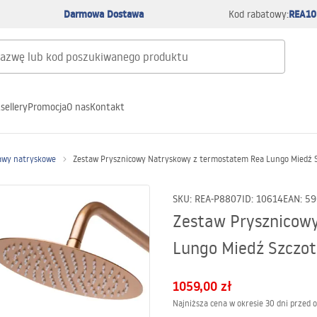
Darmowa Dostawa
REA10
Kod rabatowy:
sellery
Promocja
O nas
Kontakt
awy natryskowe
Zestaw Prysznicowy Natryskowy z termostatem Rea Lungo Miedź 
SKU
:
REA-P8807
ID
:
10614
EAN
:
59
Zestaw Prysznicow
Lungo Miedź Szczo
1059,00 zł
Najniższa cena w okresie 30 dni przed 