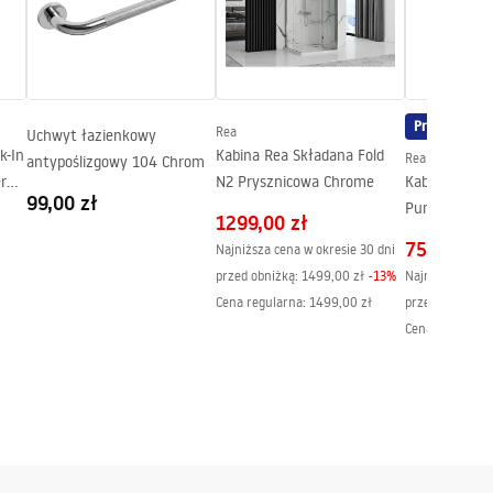
Promocja
Rea
Uchwyt łazienkowy
k-In
Kabina Rea Składana Fold
Rea
antypoślizgowy 104 Chrom
r
N2 Prysznicowa Chrome
Kabina prysz
99,00 zł
Punto 80x80
1299,00 zł
759,00 zł
Najniższa cena w okresie 30 dni
przed obniżką:
1499,00 zł
-
13
%
Najniższa cena 
Cena regularna
:
1499,00 zł
przed obniżką:
Cena regularna