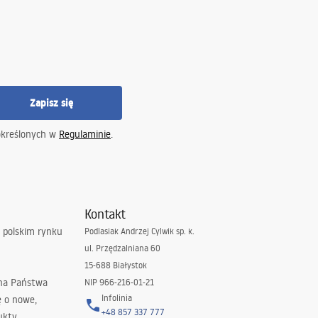
Zapisz się
określonych w
Regulaminie
.
Kontakt
 polskim rynku
Podlasiak Andrzej Cylwik sp. k.
ul. Przędzalniana 60
15-688 Białystok
 na Państwa
NIP 966-216-01-21
Infolinia
ę o nowe,
+48 857 337 777
ukty.