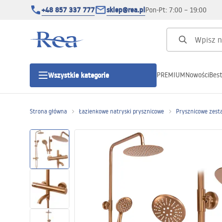
+48 857 337 777
sklep@rea.pl
Pon-Pt: 7:00 – 19:00
PREMIUM
Nowości
Best
Wszystkie kategorie
Kategorie produktowe
Strona główna
Łazienkowe natryski prysznicowe
Prysznicowe zest
Kabiny prysznicowe
Drzwi prysznicowe
Brodziki prysznicowe
Odpływy liniowe