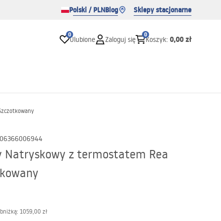
Polski / PLN
Blog
Sklepy stacjonarne
0
0
0,00 zł
Ulubione
Zaloguj się
Koszyk
:
Szczotkowany
06366006944
y Natryskowy z termostatem Rea
tkowany
obniżką:
1059,00 zł