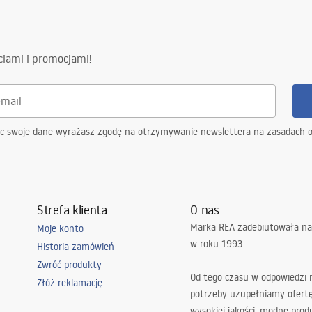
ciami i promocjami!
ąc swoje dane wyrażasz zgodę na otrzymywanie newslettera na zasadach 
Strefa klienta
O nas
Marka REA zadebiutowała na
Moje konto
w roku 1993.
Historia zamówień
Zwróć produkty
Od tego czasu w odpowiedzi
Złóż reklamację
potrzeby uzupełniamy ofert
wysokiej jakości, modne prod