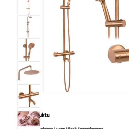
Toalety, ubikacje
Umywalki
Wanny i parawany
Baterie
Natryski
Kuchnia
Akcesoria i meble łazienkowe
Opis produktu