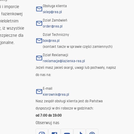
Obsługa klienta
i i imporcie
sklep@rea.pl
 łazienkowej
Dział Zamówień
wieloletnim
order@rea.pl
 iż wszystkie
Dział Techniczny
ezpieczne dla
bok@rea.pl
jonalne.
(kontakt także w sprawie części zamiennych)
Dział Reklamacji
reklamacje@lazienka-rea.pl
Jeżeli masz jakieś skargi, uwagi lub pochwały, napisz
do nas na:
E-mail
kierownik@rea.pl
Nasz zespół obsługi klienta jest do Państwa
dyspozycji w dni robocze w godzinach:
od 7:00 do 19:00
Obserwuj nas