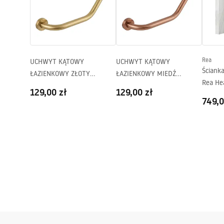
shower_set.pdf
Pieleg
Regulacja ciśnienia:
Tak
System Anti-Calc
Tak
Powłoka:
PVD
Rea
UCHWYT KĄTOWY
UCHWYT KĄTOWY
Rozstaw przyłączy:
150
mm
Ściank
ŁAZIENKOWY ZŁOTY
ŁAZIENKOWY MIEDŹ
Gwarancja
24 miesiące
Rea He
SZCZOTKOWANY 101
SZCZOTKOWANA 101
129,00 zł
129,00 zł
110
749,0