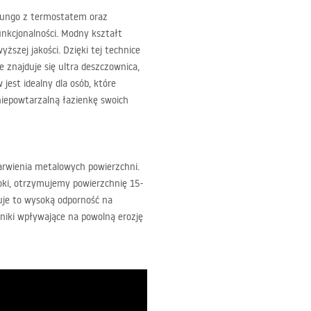
Lungo z termostatem oraz
unkcjonalności. Modny kształt
szej jakości. Dzięki tej technice
e znajduje się ultra deszczownica,
jest idealny dla osób, które
niepowtarzalną łazienkę swoich
barwienia metalowych powierzchni.
ki, otrzymujemy powierzchnię 15-
uje to wysoką odporność na
niki wpływające na powolną erozję