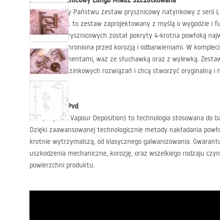
Zestaw Prysznicowy Lungo Miedź Szczotkowana
Prezentujemy Państwu zestaw prysznicowy natynkowy z serii 
wylewką. Jest to zestaw zaprojektowany z myślą o wygodzie i f
elementów prysznicowych został pokryty 4-krotna powłoką najwyż
bateria jest chroniona przed korozją i odbarwieniami. W kompleci
bateria z elementami, waż ze słuchawką oraz z wylewką. Zestaw 
szukają nietuzinkowych rozwiązań i chcą stworzyć oryginalną i 
marzeń.
Technologia Pvd
Pvd (Physical Vapour Deposition) to technologia stosowana do 
Dzięki zaawansowanej technologicznie metody nakładania powło
krotnie wytrzymalszą, od klasycznego galwanizowania. Gwarant
uszkodzenia mechaniczne, korozję, oraz wszelkiego rodzaju czyn
powierzchni produktu.