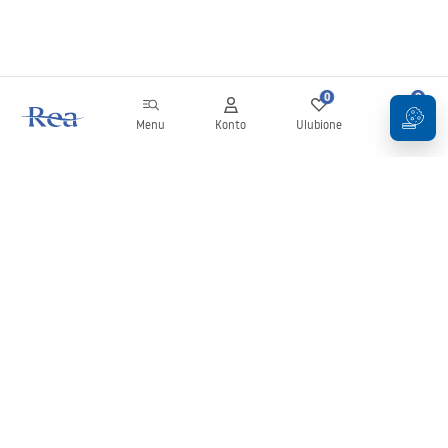
0
0
Menu
Konto
Ulubione
Koszyk
Newsletter
Bądź na bieżąco z nowościami i promocjami!
Zapisz się
Wprowadzając i zatwierdzając swoje dane wyrażasz zgodę na
otrzymywanie newslettera na zasadach określonych w