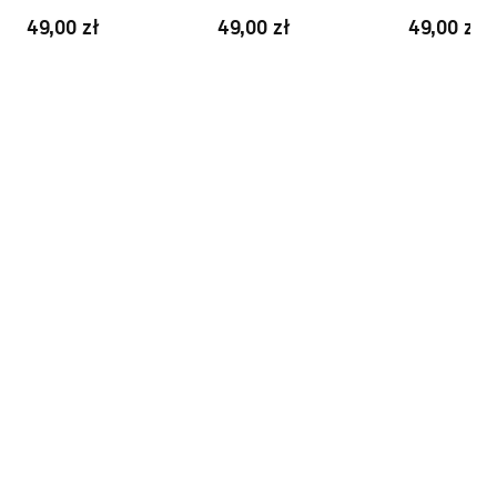
szczotkowane
Chrom
Czarna
Gwarancja
24 miesiące
Pielegnacja.pdf
49,00 zł
49,00 zł
49,00 zł