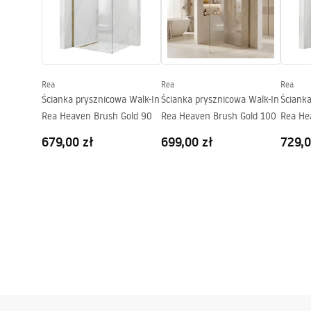
Instrukcja montażu
Pielę
shower_set.pdf
Pieleg
Regulacja ciśnienia:
Tak
System Anti-Calc
Tak
Powłoka:
Electroplati
Rea
Rea
Rea
Rozstaw przyłączy:
150
mm
Ścianka prysznicowa Walk-In
Ścianka prysznicowa Walk-In
Ściank
Gwarancja
24 miesiące
Rea Heaven Brush Gold 90
Rea Heaven Brush Gold 100
Rea He
679,00 zł
699,00 zł
729,0