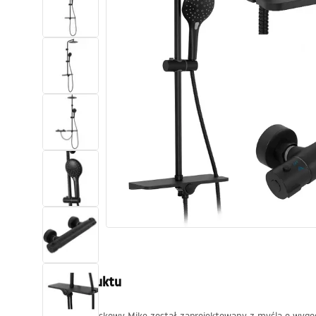
Toalety, ubikacje
Umywalki
Wanny i parawany
Baterie
Natryski
Kuchnia
Akcesoria i meble łazienkowe
Opis produktu