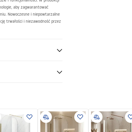
ie i funkcjonalności. W produkcji
nologie, aby zagwarantować
iu. Nowoczesne i niepowtarzalne
ję trwałości i niezawodność przez
S
czna
ki gwarancji
nty_Terms_and_Conditions_
s_-_5.pdf