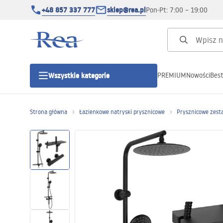
+48 857 337 777
sklep@rea.pl
Pon-Pt: 7:00 – 19:00
PREMIUM
Nowości
Best
Wszystkie kategorie
Kategorie produktowe
Strona główna
Łazienkowe natryski prysznicowe
Prysznicowe zest
Kabiny prysznicowe
Drzwi prysznicowe
Brodziki prysznicowe
Odpływy liniowe