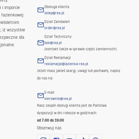
ukty.
Obsługa klienta
i i imporcie
sklep@rea.pl
 łazienkowej
Dział Zamówień
wieloletnim
order@rea.pl
 iż wszystkie
Dział Techniczny
ezpieczne dla
bok@rea.pl
jonalne.
(kontakt także w sprawie części zamiennych)
Dział Reklamacji
reklamacje@lazienka-rea.pl
Jeżeli masz jakieś skargi, uwagi lub pochwały, napisz
do nas na:
E-mail
kierownik@rea.pl
Nasz zespół obsługi klienta jest do Państwa
dyspozycji w dni robocze w godzinach:
od 7:00 do 19:00
Obserwuj nas