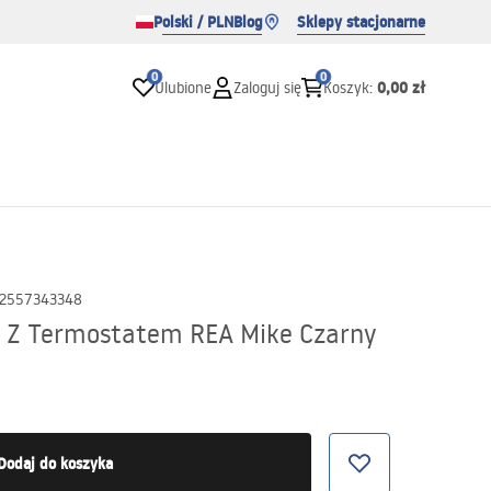
Polski / PLN
Blog
Sklepy stacjonarne
0
0
0,00 zł
Ulubione
Zaloguj się
Koszyk
:
2557343348
 Z Termostatem REA Mike Czarny
Dodaj do koszyka