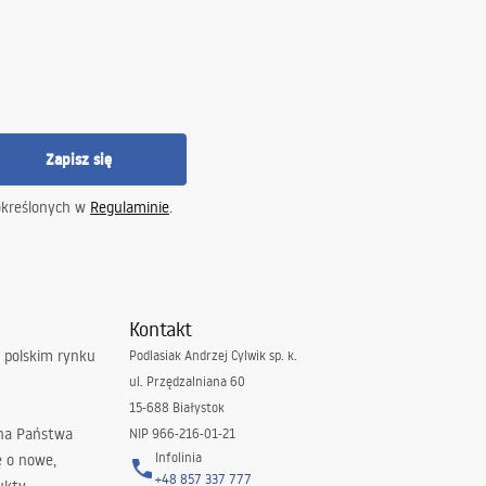
Zapisz się
określonych w
Regulaminie
.
Kontakt
 polskim rynku
Podlasiak Andrzej Cylwik sp. k.
ul. Przędzalniana 60
15-688 Białystok
 na Państwa
NIP 966-216-01-21
Infolinia
ę o nowe,
+48 857 337 777