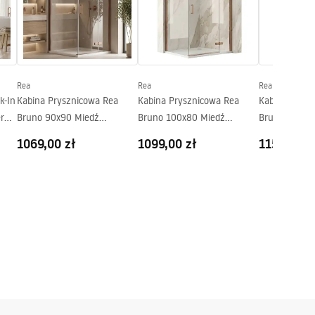
Rea
Rea
Rea
k-In
Kabina Prysznicowa Rea
Kabina Prysznicowa Rea
Kabina Prysz
r
Bruno 90x90 Miedź
Bruno 100x80 Miedź
Bruno 120x9
Szczotkowana
Szczotkowana
Szczotkowan
1069,00 zł
1099,00 zł
1159,00 z