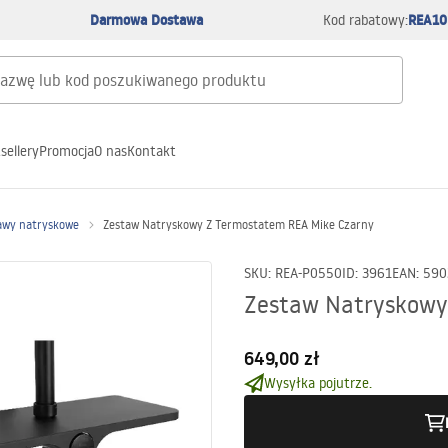
Darmowa Dostawa
REA10
Kod rabatowy:
sellery
Promocja
O nas
Kontakt
awy natryskowe
Zestaw Natryskowy Z Termostatem REA Mike Czarny
SKU
:
REA-P0550
ID
:
3961
EAN
:
590
Zestaw Natryskowy
649,00 zł
Wysyłka pojutrze.