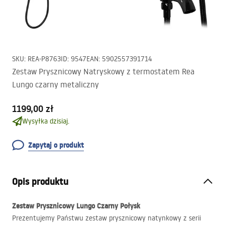
SKU
:
REA-P8763
ID
:
9547
EAN
:
5902557391714
Zestaw Prysznicowy Natryskowy z termostatem Rea
Lungo czarny metaliczny
1199,00 zł
Wysyłka dzisiaj.
Zapytaj o produkt
Opis produktu
Zestaw Prysznicowy Lungo Czarny Połysk
Prezentujemy Państwu zestaw prysznicowy natynkowy z serii