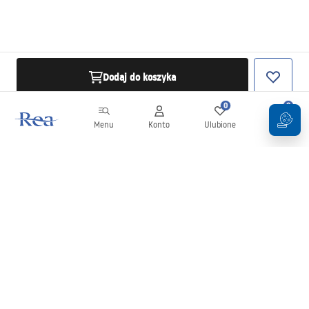
Dodaj do koszyka
0
0
Menu
Konto
Ulubione
Koszyk
Newsletter
Bądź na bieżąco z nowościami i promocjami!
Zapisz się