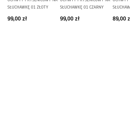
Powłoka:
Electroplating
SŁUCHAWKĘ 01 ZŁOTY
SŁUCHAWKĘ 01 CZARNY
SŁUCHAWKĘ 
Rozstaw przyłączy:
150
mm
Pielęgnacja
99,00 zł
99,00 zł
89,00 zł
Gwarancja
24 miesiące
Pielegnacja.pdf