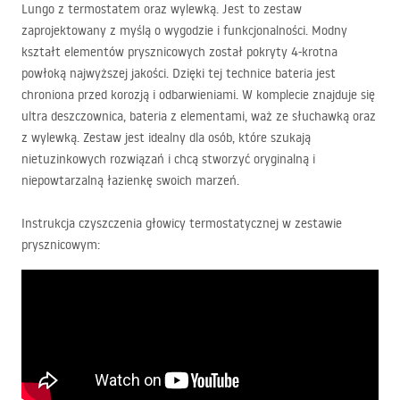
Lungo z termostatem oraz wylewką. Jest to zestaw
zaprojektowany z myślą o wygodzie i funkcjonalności. Modny
kształt elementów prysznicowych został pokryty 4-krotna
powłoką najwyższej jakości. Dzięki tej technice bateria jest
chroniona przed korozją i odbarwieniami. W komplecie znajduje się
ultra deszczownica, bateria z elementami, waż ze słuchawką oraz
z wylewką. Zestaw jest idealny dla osób, które szukają
nietuzinkowych rozwiązań i chcą stworzyć oryginalną i
niepowtarzalną łazienkę swoich marzeń.
Instrukcja czyszczenia głowicy termostatycznej w zestawie
prysznicowym: